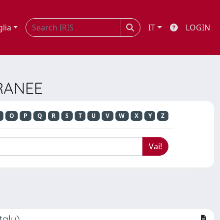
glia
IT
LOGIN
RRANEE
O
P
Q
R
S
T
U
V
W
X
Y
Z
taly)