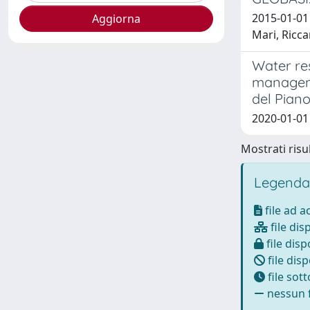
2015-01-01 
Mari, Ricca
Water re
managemen
del Piano
2020-01-01 
Mostrati risul
Legenda
file ad 
file dis
file disp
file disp
file sot
nessun f