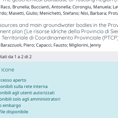
Raco, Brunella; Buccianti, Antonella; Corongiu, Manuela; Lav
rdo; Masetti, Giulio; Menichetti, Stefano; Nisi, Barbara; Pr
sources and main groundwater bodies in the Provi
t plan [Le risorse idriche della Provincia di Siena
 Territoriale di Coordinamento Provinciale (PTCP
Barazzuoli, Piero; Capacci, Fausto; Migliorini, Jenny
tati da 1 a 2 di 2
 icone
accesso aperto
ponibili sulla rete interna
onibili agli utenti autorizzati
onibili solo agli amministratori
to embargo
ile disponibile