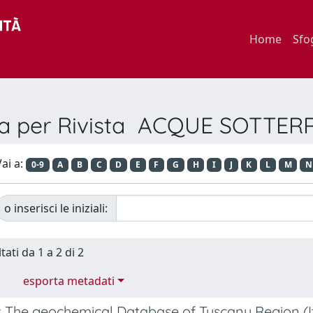
Home
Sfo
ia per Rivista ACQUE SOTTE
ai a:
0-9
A
B
C
D
E
F
G
H
I
J
K
L
M
N
o inserisci le iniziali:
tati da 1 a 2 di 2
esporta metadati
 The geochemical Database of Tuscany Region (I