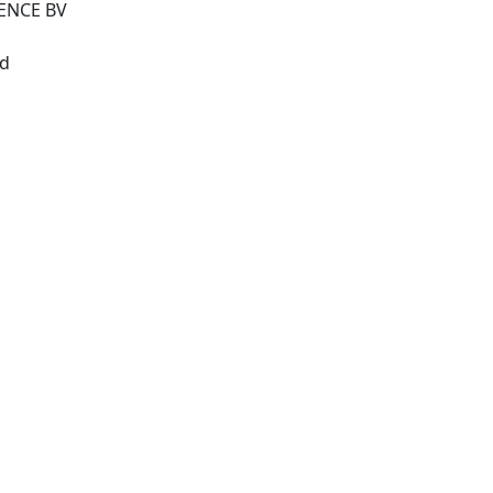
IENCE BV
Amsterdam : North-Holland