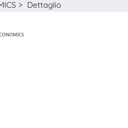
CS > Dettaglio
RESOURCE AND ENERGY ECONOMICS