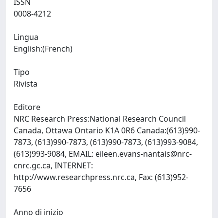
ISSN
0008-4212
Lingua
English:(French)
Tipo
Rivista
Editore
NRC Research Press:National Research Council
Canada, Ottawa Ontario K1A 0R6 Canada:(613)990-
7873, (613)990-7873, (613)990-7873, (613)993-9084,
(613)993-9084, EMAIL:
eileen.evans-nantais@nrc-
cnrc.gc.ca
, INTERNET:
http://www.researchpress.nrc.ca, Fax: (613)952-
7656
Anno di inizio