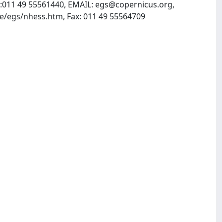
:011 49 55561440, EMAIL:
egs@copernicus.org
,
, INTERNET: http://www.copernicus.org, http://www.mpae.gwdg.de/egs/nhess.htm, Fax: 011 49 55564709