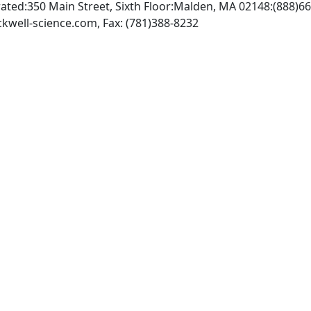
ated:350 Main Street, Sixth Floor:Malden, MA 02148:(888)6
INTERNET: http://www.blackwell-science.com, Fax: (781)388-8232