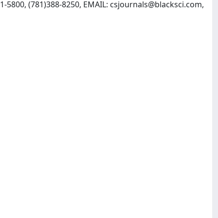
61-5800, (781)388-8250, EMAIL:
csjournals@blacksci.com
,