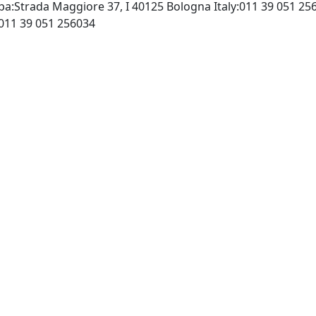
 Spa:Strada Maggiore 37, I 40125 Bologna Italy:011 39 051 2
http://www.mulino.it, Fax: 011 39 051 256034