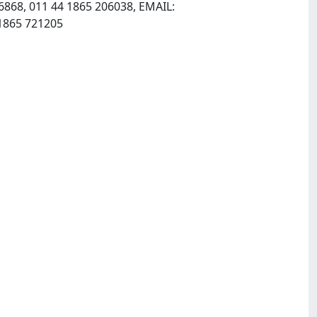
6868, 011 44 1865 206038, EMAIL:
, INTERNET: http://www.blackwell-science.com, Fax: 011 44 1865 721205