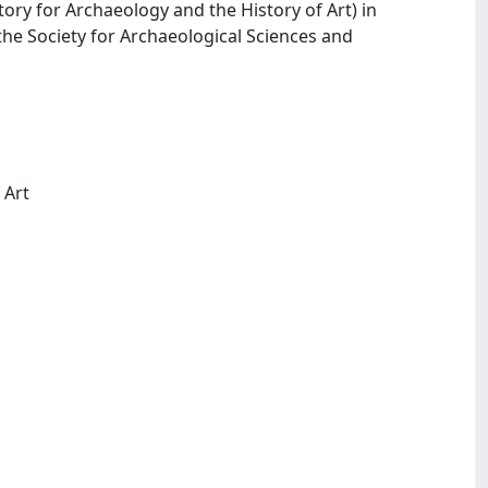
ory for Archaeology and the History of Art) in
he Society for Archaeological Sciences and
Oxford: University of Oxford. Research Laboratory for Archaeology and the History of Art