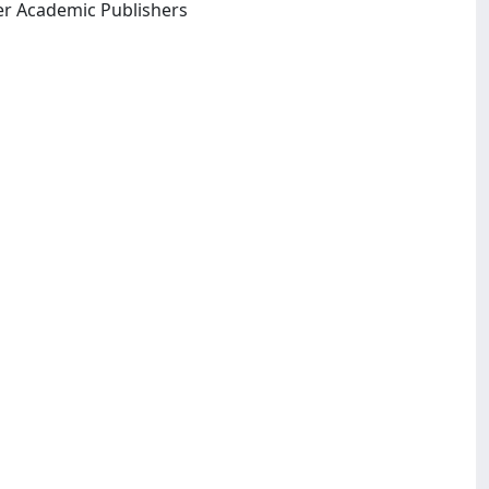
London ; Dordrecht ; Boston ; Warszawa : Pa'nstwowe Wydawnictwo Naukowe : Kluwer Academic Publishers