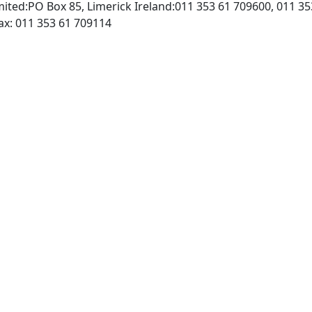
imited:PO Box 85, Limerick Ireland:011 353 61 709600, 011 3
http://www.elsevier.com, Fax: 011 353 61 709114