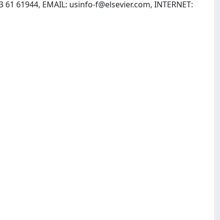
53 61 61944, EMAIL:
usinfo-f@elsevier.com
, INTERNET: