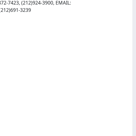
72-7423, (212)924-3900, EMAIL:
, INTERNET: http://www.journals.cambridge.org, Fax: (212)691-3239