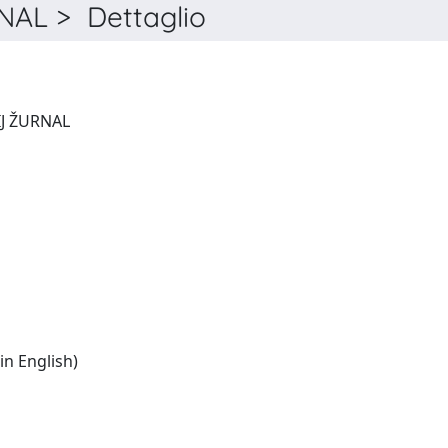
AL > Dettaglio
HIMIKO-FARMACEVTIčESKIJ ŽURNAL
Russian:(table of contents in English)