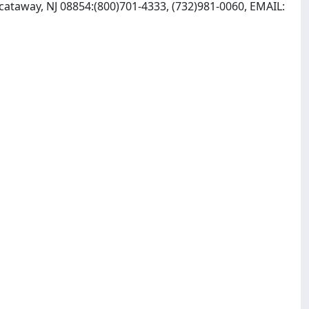
scataway, NJ 08854:(800)701-4333, (732)981-0060, EMAIL: