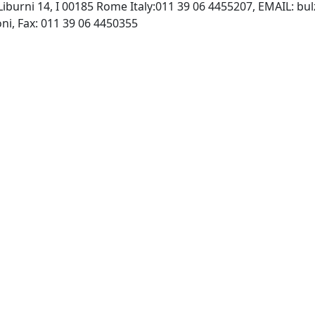
 Liburni 14, I 00185 Rome Italy:011 39 06 4455207, EMAIL:
bul
http://www.airweb.it/bulzoni, Fax: 011 39 06 4450355