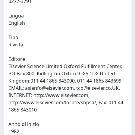
0277-3791
Lingua
English
Tipo
Rivista
Editore
Elsevier Science Limited:Oxford Fulfillment Center,
PO Box 800, Kidlington Oxford OX5 1DX United
Kingdom:011 44 1865 843000, 011 44 1865 843699,
EMAIL:
asianfo@elsevier.com
,
tcb@elsevier.co.UK
,
INTERNET: http://www.elsevier.com,
http://www.elsevier.com/locate/shpsa/, Fax: 011 44
1865 843010
Anno di inizio
1982