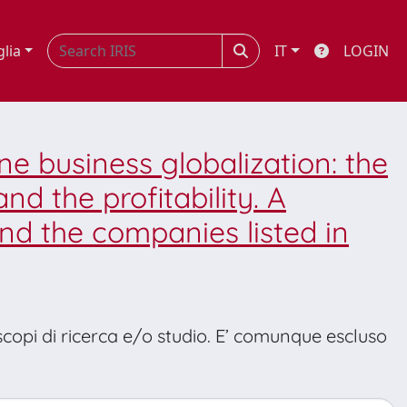
glia
IT
LOGIN
ine business globalization: the
nd the profitability. A
nd the companies listed in
 scopi di ricerca e/o studio. E’ comunque escluso