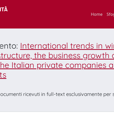
Home
Sfo
mento:
International trends in w
tructure, the business growth a
e Italian private companies a
ts
 documenti ricevuti in full-text esclusivamente per