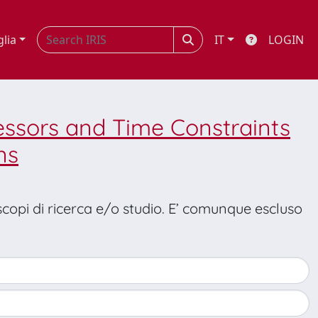
glia
IT
LOGIN
essors and Time Constraints
ns
 scopi di ricerca e/o studio. E’ comunque escluso