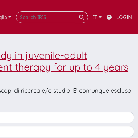
glia
IT
LOGIN
dy in juvenile-adult
t therapy for up to 4 years
 scopi di ricerca e/o studio. E’ comunque escluso