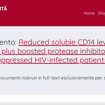
Home
Sfo
mento:
Reduced soluble CD14 lev
plus boosted protease inhibito
suppressed HIV-infected patient
 documenti ricevuti in full-text esclusivamente per