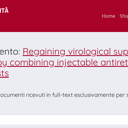
Home
Sfo
mento:
Regaining virological su
 by combining injectable antire
ts
 documenti ricevuti in full-text esclusivamente per