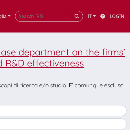
glia
IT
LOGIN
hase department on the firms’
d R&D effectiveness
 scopi di ricerca e/o studio. E’ comunque escluso