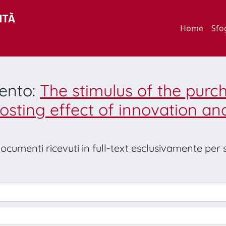
Home
Sfo
mento:
The stimulus of the purc
sting effect of innovation an
 documenti ricevuti in full-text esclusivamente per