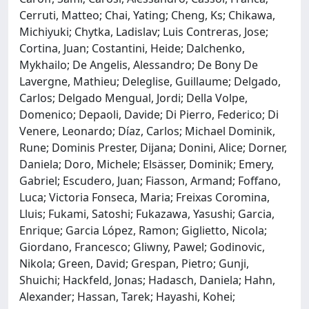
Cerruti, Matteo; Chai, Yating; Cheng, Ks; Chikawa,
Michiyuki; Chytka, Ladislav; Luis Contreras, Jose;
Cortina, Juan; Costantini, Heide; Dalchenko,
Mykhailo; De Angelis, Alessandro; De Bony De
Lavergne, Mathieu; Deleglise, Guillaume; Delgado,
Carlos; Delgado Mengual, Jordi; Della Volpe,
Domenico; Depaoli, Davide; Di Pierro, Federico; Di
Venere, Leonardo; Díaz, Carlos; Michael Dominik,
Rune; Dominis Prester, Dijana; Donini, Alice; Dorner,
Daniela; Doro, Michele; Elsässer, Dominik; Emery,
Gabriel; Escudero, Juan; Fiasson, Armand; Foffano,
Luca; Victoria Fonseca, Maria; Freixas Coromina,
Lluis; Fukami, Satoshi; Fukazawa, Yasushi; Garcia,
Enrique; Garcia López, Ramon; Giglietto, Nicola;
Giordano, Francesco; Gliwny, Pawel; Godinovic,
Nikola; Green, David; Grespan, Pietro; Gunji,
Shuichi; Hackfeld, Jonas; Hadasch, Daniela; Hahn,
Alexander; Hassan, Tarek; Hayashi, Kohei;