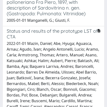
polloneriana Fra Piero, 1897, with
description of Sardovitrina n. gen.
(Gastropoda: Pulmonata: Vitrinidae)
2005-01-01 Manganelli, G.; Giusti, F.
Status and results of the prototype LST of
CTA
2022-01-01 Mazin, Daniel; Abe, Hyuga; Aguasca,
Arnau; Agudo, Ivan; Angelo Antonelli, Lucio; Aramo,
Carla; Armstrong, Thomas; Artero, Manuel; Asano,
Katsuaki; Ashkar, Halim; Aubert, Pierre; Baktash, Ali;
Bamba, Aya; Baquero Larriva, Andres; Baroncelli,
Leonardo; Barres De Almeida, Ulisses; Abel Barrio,
Juan; Batković, Ivana; Becerra Gonzalez, Josefa;
Bernardos, Mabel; Berti, Alessio; Biederbeck, Noah;
Bigongiari, Ciro; Blanch, Oscar; Bonnoli, Giacomo;
Bordas, Pol; Bose, Debanjan; Bulgarelli, Andrea;
Burelli, Irene; Buscemi, Mario; Cardillo, Martina;
Caroff, Sami; Carosi, Alessandro; Cassol, Franca;