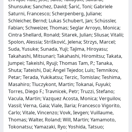
Shunsuke; Sanchez, David; Šarić, Toni; Gabriele
Saturni, Francesco; Scherpenberg, Juliane;
Schleicher, Bernd; Lukas Schubert, Jan; Schüssler,
Fabian; Schweizer, Thomas; Seglar Arroyo, Monica;
Cintra Shellard, Ronald; Sitarek, Julian; Sliusar, Vitalii;
Spolon, Alessia; Strišković, Jelena; Strzys, Marcel;
Suda, Yusuke; Sunada, Yuji; Tajima, Hiroyasu;
Takahashi, Mitsunari; Takahashi, Hiromitsu; Takata,
Jumpei; Takeishi, Ryuji; Thomas Tam, P.; Tanaka,
Shuta; Tateishi, Dai; Ángel Tejedor, Luis; Temnikov,
Petar; Terada, Yukikatsu; Terzic, Tomislav; Teshima,
Masahiro; Tluczykont, Martin; Tokanai, Fuyuki;
Torres, Diego F.; Travnicek, Petr; Truzzi, Stefano;
Vacula, Martin; Vazquez Acosta, Monica; Verguilov,
Vassil; Verna, Gaia; Viale, Ilaria; Francesco Vigorito,
Carlo; Vitale, Vincenzo; Vovk, Ievgen; Vuillaume,
Thomas; Walter, Roland; Will, Martin; Yamamoto,
Tokonatsu; Yamazaki, Ryo; Yoshida, Tatsuo;