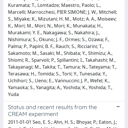
Kuramata; T., Lomtadze; Maestro, Paolo; L.,
Marcelli; Marrocchesi, PIER SIMONE; J. W., Mitchell;
S., Miyake; K., Mizutani; H. M., Motz; A. A., Moiseev;
K., Mori; M., Mori; N., Mori; K., Munakata; H.,
Murakami; Y. E., Nakagawa; S., Nakahira; J.,
Nishimura; S., Okuno; J. F., Ormes; S., Ozawa; F.,
Palma; P., Papini; B. F., Rauch; S., Ricciarini; T.,
Sakamoto; M., Sasaki; M., Shibata; Y., Shimizu; A.,
Shiomi; R., Sparvoli; P., Spillantini; I., Takahashi; M.,
Takayanagi; M., Takita; T., Tamura; N., Tateyama; T.,
Terasawa; H., Tomida; S., Torii; Y., Tunesada; Y.,
Uchihori; S., Ueno; E., Vannuccini; J. P., Wefel; K.,
Yamaoka; S., Yanagita; A., Yoshida; K., Yoshida; T.,
Yuda
Status and recent results from the
CREAM experiment
2011-01-01 Seo, E. S.; Ahn, H. S.; Bhoyar, P.; Eaton, J.;