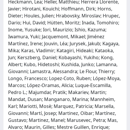
Heckmann, Lea; Heller, Matthieu; Herrera Llorente,
Javier; Hirotani, Kouichi; Hoffmann, Dirk; Horns,
Dieter; Houles, Julien; Hrabovsky, Miroslav; Hrupec,
Dario; Hui, David; Hütten, Moritz; Inada, Tomohiro;
Inome, Yusuke; Iori, Maurizio; Ishio, Kazuma;
Iwamura, Yuki; Jacquemont, Mikael; Jiménez
Martínez, Irene; Jouvin, Léa; Jurysek, Jakub; Kagaya,
Mika; Karas, Vladimir; Katagiri, Hideaki; Kataoka,
Jun; Kerszberg, Daniel; Kobayashi, Yukiho; Kong,
Albert; Kubo, Hidetoshi; Kushida, Junko; Lamanna,
Giovanni; Lamastra, Alessandra; Le Flour, Thierry;
Longo, Francesco; Lopez-Coto, Ruben; López-Moya,
Marcos; López-Oramas, Alicia; Luque-Escamilla,
Pedro L.; Majumdar, Pratik; Makariev, Martin;
Mandat, Dusan; Manganaro, Marina; Mannheim,
Karl; Mariotti, Mosè; Marquez, Patricia; Marsella,
Giovanni; Martí, Josep; Martinez, Oibar; Martínez,
Gustavo; Martinez, Manel; Marusevec, Petra; Mas,
Alvaro; Maurin, Gilles; Mestre Guillen, Enrique;