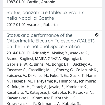
1987-01-01 Cardini, Antonio
Statue, danzatrici e tableaux vivants
nella Napoli di Goethe
2017-01-01 Ascarelli, Roberta
Status and performance of the
CALorimetric Electron Telescope (CALET)
on the International Space Station
2014-01-01 O., Adriani; Y., Akaike; Y., Asaoka; K.,
Asano; Bagliesi, MARIA GRAZIA; Bigongiari,
Gabriele; W. R., Binns; M., Bongi; J. H., Buckley; A.,
Cassese; G., Castellini; M. L., Cherry; G., Collazuol; K.,
Ebisawa; V., Di Felice; H., Fuke; T. G., Guzik; T., Hams;
N., Hasebe; M., Hareyama; K., Hibino; M., Ichimura;
K., Ioka; M. H., Israel; A., Javaid; E., Kamioka; K.,
Kasahara; Y., Katayose; J., Kataoka; R., Kataoka; N.,
Kawanaka; H., Kitamura; T., Kotani; H. S.,
Krawczynski; J. F., Krizmanic; A., Kubota; S.,