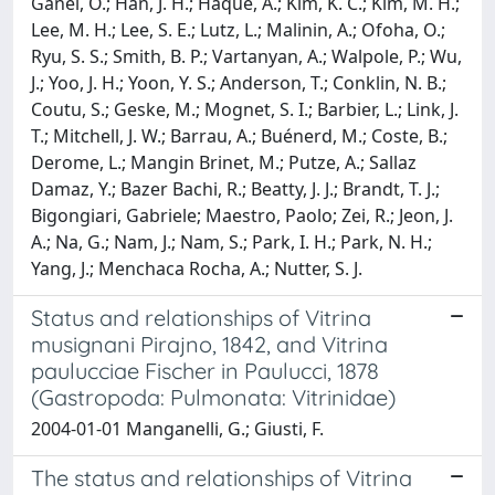
Ganel, O.; Han, J. H.; Haque, A.; Kim, K. C.; Kim, M. H.;
Lee, M. H.; Lee, S. E.; Lutz, L.; Malinin, A.; Ofoha, O.;
Ryu, S. S.; Smith, B. P.; Vartanyan, A.; Walpole, P.; Wu,
J.; Yoo, J. H.; Yoon, Y. S.; Anderson, T.; Conklin, N. B.;
Coutu, S.; Geske, M.; Mognet, S. I.; Barbier, L.; Link, J.
T.; Mitchell, J. W.; Barrau, A.; Buénerd, M.; Coste, B.;
Derome, L.; Mangin Brinet, M.; Putze, A.; Sallaz
Damaz, Y.; Bazer Bachi, R.; Beatty, J. J.; Brandt, T. J.;
Bigongiari, Gabriele; Maestro, Paolo; Zei, R.; Jeon, J.
A.; Na, G.; Nam, J.; Nam, S.; Park, I. H.; Park, N. H.;
Yang, J.; Menchaca Rocha, A.; Nutter, S. J.
Status and relationships of Vitrina
musignani Pirajno, 1842, and Vitrina
paulucciae Fischer in Paulucci, 1878
(Gastropoda: Pulmonata: Vitrinidae)
2004-01-01 Manganelli, G.; Giusti, F.
The status and relationships of Vitrina