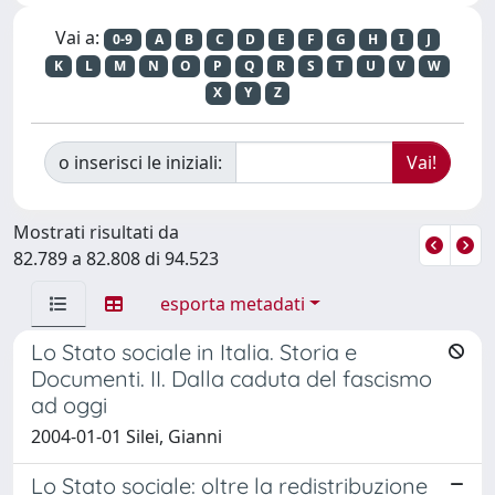
Vai a:
0-9
A
B
C
D
E
F
G
H
I
J
K
L
M
N
O
P
Q
R
S
T
U
V
W
X
Y
Z
o inserisci le iniziali:
Mostrati risultati da
82.789 a 82.808 di 94.523
esporta metadati
Lo Stato sociale in Italia. Storia e
Documenti. II. Dalla caduta del fascismo
ad oggi
2004-01-01 Silei, Gianni
Lo Stato sociale: oltre la redistribuzione