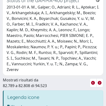
Status of the GAMMA-400 project
2013-01-01 A. M., Galper; O., Adriani; R. L., Aptekar; I.
V., Arkhangelskaja; A. I., Arkhangelskiy; M., Boezio;
V., Bonvicini; K. A., Boyarchuk; Gusakov, Y. u. V.; M.
O., Farber; M. I., Fradkin; V. A., Kachanov; V. A.,
Kaplin; M. D., Kheymits; A. A., Leonov; F., Longo;
Maestro, Paolo; Marrocchesi, PIER SIMONE; E. P.,
Mazets; E., Mocchiutti; A. A., Moiseev; N., Mori; I.,
Moskalenko; Naumov, P. Y. u.; P., Papini; P., Picozza;
V. G., Rodin; M. F., Runtso; R., Sparvoli; P., Spillantini;
S. I., Suchkov; M., Tavani; N. P., Topchiev; A., Vacchi;
E., Vannuccini; Yurkin, Y. u. T.; N., Zampa; V. G.,
Zverev
Mostrati risultati da
82.789 a 82.808 di 94.523
Legenda icone