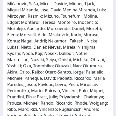
Mićanović, Saša; Miceli, Davide; Miener, Tjark;
Miguel Miranda, Jose; David Medina Miranda, Luis;
Mirzoyan, Razmik; Mizuno, Tsunefumi; Molina,
Edgar; Montaruli, Teresa; Monteiro, Inocencio;
Moralejo, Abelardo; Morcuende, Daniel; Moretti,
Elena; Morselli, Aldo; Mrakovcic, Karlo; Murase,
Kohta; Nagai, Andrii; Nakamori, Takeshi; Nickel,
Lukas; Nieto, Daniel; Nievas, Mireia; Nishijima,
Kyoshi; Noda, Koji; Nosek, Dalibor; Nöthe,
Maximilian; Nozaki, Seiya; Ohishi, Michiko; Ohtani,
Yoshiki; Oka, Tomohiko; Okazaki, Nao; Okumura,
Akira; Orito, Reiko; Otero-Santos, Jorge; Palatiello,
Michele; Paneque, David; Paoletti, Riccardo; Maria
Paredes, Josep; Pavletić, Lovro; Pech, Miroslav;
Pecimotika, Mario; Poireau, Vincent; Polo, Miguel;
Prandini, Elisa; Prast, Julie; Priyadarshi, Chaitanya;
Prouza, Michael; Rando, Riccardo; Rhode, Wolgang;
Ribó, Marc; Rizi, Vincenzo; Rugliancich, Andrea;
Enrique Ruiz, Jose; Saito, Takayuki; Sakurai,