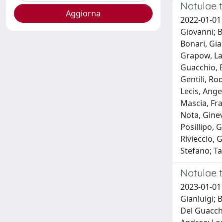
Notulae t
2022-01-01 
Giovanni; B
Bonari, Gia
Grapow, La
Guacchio, E
Gentili, Ro
Lecis, Ange
Mascia, Fr
Nota, Ginev
Posillipo, 
Rivieccio, 
Stefano; Ta
Notulae t
2023-01-01 
Gianluigi; 
Del Guacchi