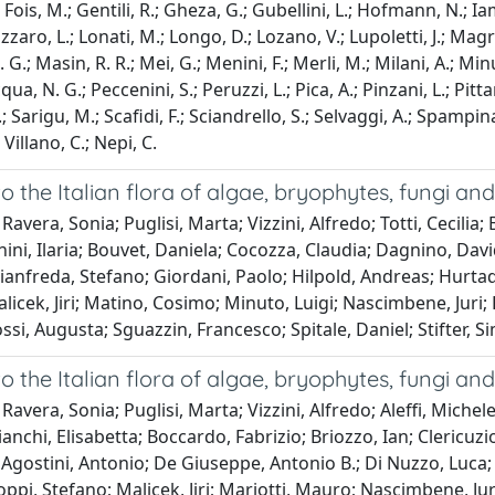
; Fois, M.; Gentili, R.; Gheza, G.; Gubellini, L.; Hofmann, N.; Iamon
Lazzaro, L.; Lonati, M.; Longo, D.; Lozano, V.; Lupoletti, J.; Mag
 G.; Masin, R. R.; Mei, G.; Menini, F.; Merli, M.; Milani, A.; Mi
qua, N. G.; Peccenini, S.; Peruzzi, L.; Pica, A.; Pinzani, L.; Pitt
L.; Sarigu, M.; Scafidi, F.; Sciandrello, S.; Selvaggi, A.; Spampina
 Villano, C.; Nepi, C.
o the Italian flora of algae, bryophytes, fungi and 
Ravera, Sonia; Puglisi, Marta; Vizzini, Alfredo; Totti, Cecilia
ini, Ilaria; Bouvet, Daniela; Cocozza, Claudia; Dagnino, Da
ianfreda, Stefano; Giordani, Paolo; Hilpold, Andreas; Hurtad
licek, Jiri; Matino, Cosimo; Minuto, Luigi; Nascimbene, Juri; P
ssi, Augusta; Sguazzin, Francesco; Spitale, Daniel; Stifter, S
o the Italian flora of algae, bryophytes, fungi and 
Ravera, Sonia; Puglisi, Marta; Vizzini, Alfredo; Aleffi, Mich
ianchi, Elisabetta; Boccardo, Fabrizio; Briozzo, Ian; Clericu
 Agostini, Antonio; De Giuseppe, Antonio B.; Di Nuzzo, Luca
oppi, Stefano; Malicek, Jiri; Mariotti, Mauro; Nascimbene, Ju