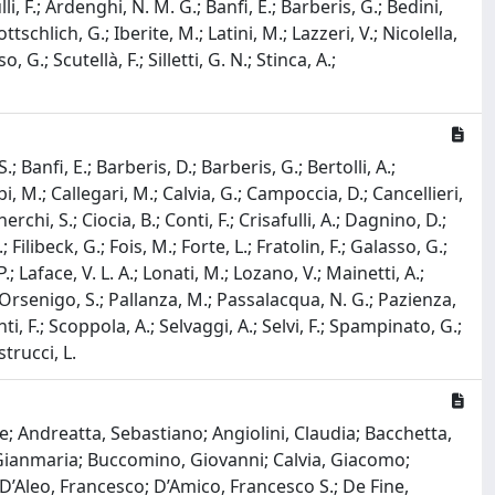
i, F.; Ardenghi, N. M. G.; Banfi, E.; Barberis, G.; Bedini,
ottschlich, G.; Iberite, M.; Latini, M.; Lazzeri, V.; Nicolella,
 G.; Scutellà, F.; Silletti, G. N.; Stinca, A.;
; Banfi, E.; Barberis, D.; Barberis, G.; Bertolli, A.;
bi, M.; Callegari, M.; Calvia, G.; Campoccia, D.; Cancellieri,
chi, S.; Ciocia, B.; Conti, F.; Crisafulli, A.; Dagnino, D.;
; Filibeck, G.; Fois, M.; Forte, L.; Fratolin, F.; Galasso, G.;
 Laface, V. L. A.; Lonati, M.; Lozano, V.; Mainetti, A.;
; Orsenigo, S.; Pallanza, M.; Passalacqua, N. G.; Pazienza,
anti, F.; Scoppola, A.; Selvaggi, A.; Selvi, F.; Spampinato, G.;
strucci, L.
; Andreatta, Sebastiano; Angiolini, Claudia; Bacchetta,
, Gianmaria; Buccomino, Giovanni; Calvia, Giacomo;
D’Aleo, Francesco; D’Amico, Francesco S.; De Fine,