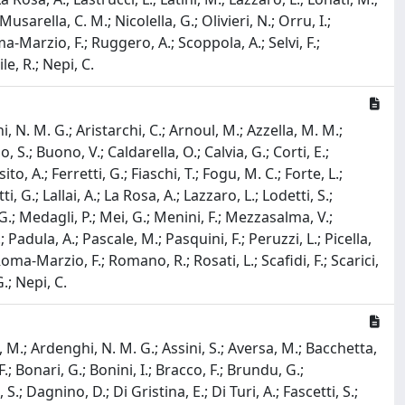
sarella, C. M.; Nicolella, G.; Olivieri, N.; Orru, I.;
oma-Marzio, F.; Ruggero, A.; Scoppola, A.; Selvi, F.;
le, R.; Nepi, C.
 N. M. G.; Aristarchi, C.; Arnoul, M.; Azzella, M. M.;
S.; Buono, V.; Caldarella, O.; Calvia, G.; Corti, E.;
to, A.; Ferretti, G.; Fiaschi, T.; Fogu, M. C.; Forte, L.;
i, G.; Lallai, A.; La Rosa, A.; Lazzaro, L.; Lodetti, S.;
G.; Medagli, P.; Mei, G.; Menini, F.; Mezzasalma, V.;
 Padula, A.; Pascale, M.; Pasquini, F.; Peruzzi, L.; Picella,
.; Roma-Marzio, F.; Romano, R.; Rosati, L.; Scafidi, F.; Scarici,
.; Nepi, C.
 M.; Ardenghi, N. M. G.; Assini, S.; Aversa, M.; Bacchetta,
 F.; Bonari, G.; Bonini, I.; Bracco, F.; Brundu, G.;
.; Dagnino, D.; Di Gristina, E.; Di Turi, A.; Fascetti, S.;