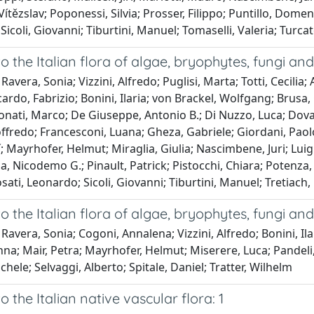
 Vítězslav; Poponessi, Silvia; Prosser, Filippo; Puntillo, Dome
Sicoli, Giovanni; Tiburtini, Manuel; Tomaselli, Valeria; Turcat
o the Italian flora of algae, bryophytes, fungi and 
avera, Sonia; Vizzini, Alfredo; Puglisi, Marta; Totti, Cecilia; 
cardo, Fabrizio; Bonini, Ilaria; von Brackel, Wolfgang; Brusa,
tonati, Marco; De Giuseppe, Antonio B.; Di Nuzzo, Luca; Dova
offredo; Francesconi, Luana; Gheza, Gabriele; Giordani, Paol
ří; Mayrhofer, Helmut; Miraglia, Giulia; Nascimbene, Juri; Luigi
, Nicodemo G.; Pinault, Patrick; Pistocchi, Chiara; Potenza, 
sati, Leonardo; Sicoli, Giovanni; Tiburtini, Manuel; Tretiac
o the Italian flora of algae, bryophytes, fungi and 
Ravera, Sonia; Cogoni, Annalena; Vizzini, Alfredo; Bonini, Il
na; Mair, Petra; Mayrhofer, Helmut; Miserere, Luca; Pandeli, 
ichele; Selvaggi, Alberto; Spitale, Daniel; Tratter, Wilhelm
o the Italian native vascular flora: 1