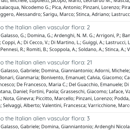
ati, Michele; Lupoletti, Jacopo; Manti, Leonardo M.; Mascia,
salacqua, Nicodemo G.; Pica, Antonio; Pinzani, Lorenzo; Pirani
ggero, Alessandro; Sarigu, Marco; Stinca, Adriano; Lastrucc
o the Italian alien vascular flora: 2
Galasso, G.; Domina, G.; Ardenghi, N. M. G.; Arrigoni, P.; Banfi
.; Coppi, A.; Di Cecco, V.; Di Martino, L.; Guiggi, A.; Lastrucci, L
; Pennesi, R.; Romiti, B.; Scoppola, A.; Soldano, A.; Stinca, A.; V
o the Italian alien vascular flora: 21
Galasso, Gabriele; Domina, Gianniantonio; Adorni, Michele; B
onari, Gianmaria; Bonivento, Emanuel; Calvia, Giacomo; Canc
ncesco; De Francesco, Maria C.; Del Guacchio, Emanuele; Di Le
ana, Daniel; Fortini, Paola; Grasseschi, Giacomo; Laface, Vale
 Nota, Ginevra; Piccitto, Marcello; Pinzani, Lorenzo; Podda,
ia; Selvaggi, Alberto; Valentini, Francesca; Varricchione, Mar
o the Italian alien vascular flora: 3
Galasso, Gabriele; Domina, Gianniantonio; Ardenghi Nicola, M. 