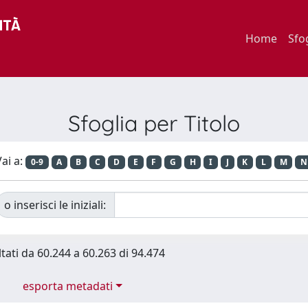
Home
Sfo
Sfoglia per Titolo
ai a:
0-9
A
B
C
D
E
F
G
H
I
J
K
L
M
N
o inserisci le iniziali:
ltati da 60.244 a 60.263 di 94.474
esporta metadati