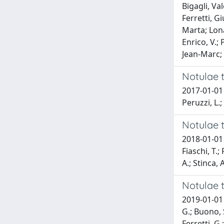
Bigagli, Va
Ferretti, G
Marta; Lona
Enrico, V.;
Jean-Marc; 
Notulae t
2017-01-01 
Peruzzi, L.;
Notulae t
2018-01-01 
Fiaschi, T.;
A.; Stinca, 
Notulae t
2019-01-01 
G.; Buono, S
Ferretti, G.