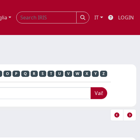
glia
IT
LOGIN
O
P
Q
R
S
T
U
V
W
X
Y
Z