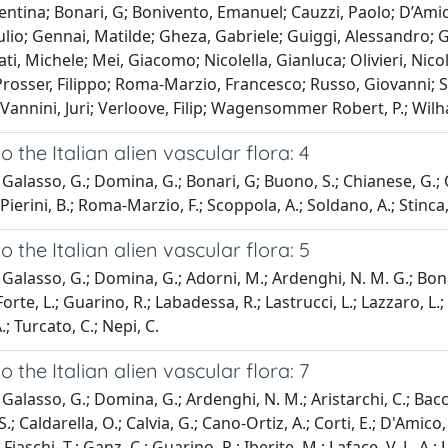
lentina; Bonari, G; Bonivento, Emanuel; Cauzzi, Paolo; D’Amico
iulio; Gennai, Matilde; Gheza, Gabriele; Guiggi, Alessandro; G
ti, Michele; Mei, Giacomo; Nicolella, Gianluca; Olivieri, Nic
 Prosser, Filippo; Roma-Marzio, Francesco; Russo, Giovanni; S
Vannini, Juri; Verloove, Filip; Wagensommer Robert, P.; Wil
o the Italian alien vascular flora: 4
Galasso, G.; Domina, G.; Bonari, G; Buono, S.; Chianese, G.; Cor
 Pierini, B.; Roma-Marzio, F.; Scoppola, A.; Soldano, A.; Stinca,
o the Italian alien vascular flora: 5
Galasso, G.; Domina, G.; Adorni, M.; Ardenghi, N. M. G.; Bonari,
 Forte, L.; Guarino, R.; Labadessa, R.; Lastrucci, L.; Lazzaro, L.
A.; Turcato, C.; Nepi, C.
o the Italian alien vascular flora: 7
Galasso, G.; Domina, G.; Ardenghi, N. M.; Aristarchi, C.; Bacch
.; Caldarella, O.; Calvia, G.; Cano-Ortiz, A.; Corti, E.; D'Amico, F
; Fiaschi, T.; Ganz, C.; Guarino, R.; Iberite, M.; Laface, V. L. A.; 