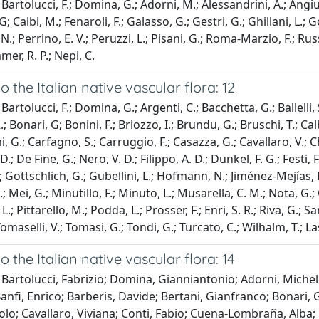
artolucci, F.; Domina, G.; Adorni, M.; Alessandrini, A.; Angiull
G; Calbi, M.; Fenaroli, F.; Galasso, G.; Gestri, G.; Ghillani, L.; G
, N.; Perrino, E. V.; Peruzzi, L.; Pisani, G.; Roma-Marzio, F.; Russo,
r, R. P.; Nepi, C.
o the Italian native vascular flora: 12
artolucci, F.; Domina, G.; Argenti, C.; Bacchetta, G.; Ballelli, S.
; Bonari, G; Bonini, F.; Briozzo, I.; Brundu, G.; Bruschi, T.; Cal
, G.; Carfagno, S.; Carruggio, F.; Casazza, G.; Cavallaro, V.; Cher
D.; De Fine, G.; Nero, V. D.; Filippo, A. D.; Dunkel, F. G.; Festi, F.
 Gottschlich, G.; Gubellini, L.; Hofmann, N.; Jiménez-Mejías, P.;
; Mei, G.; Minutillo, F.; Minuto, L.; Musarella, C. M.; Nota, G.
 L.; Pittarello, M.; Podda, L.; Prosser, F.; Enri, S. R.; Riva, G.; S
Tomaselli, V.; Tomasi, G.; Tondi, G.; Turcato, C.; Wilhalm, T.; La
o the Italian native vascular flora: 14
Bartolucci, Fabrizio; Domina, Gianniantonio; Adorni, Michele
Banfi, Enrico; Barberis, Davide; Bertani, Gianfranco; Bonari
lo; Cavallaro, Viviana; Conti, Fabio; Cuena-Lombraña, Alba; 