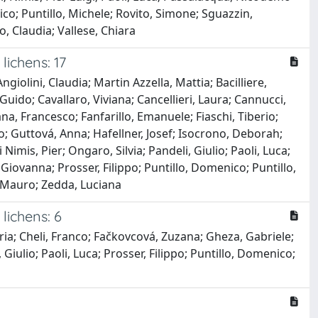
nico; Puntillo, Michele; Rovito, Simone; Sguazzin,
o, Claudia; Vallese, Chiara
lichens: 17
Angiolini, Claudia; Martin Azzella, Mattia; Bacilliere,
 Guido; Cavallaro, Viviana; Cancellieri, Laura; Cannucci,
na, Francesco; Fanfarillo, Emanuele; Fiaschi, Tiberio;
o; Guttová, Anna; Hafellner, Josef; Isocrono, Deborah;
 Nimis, Pier; Ongaro, Silvia; Pandeli, Giulio; Paoli, Luca;
Giovanna; Prosser, Filippo; Puntillo, Domenico; Puntillo,
h, Mauro; Zedda, Luciana
lichens: 6
aria; Cheli, Franco; Fačkovcová, Zuzana; Gheza, Gabriele;
Giulio; Paoli, Luca; Prosser, Filippo; Puntillo, Domenico;