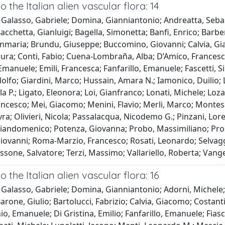
o the Italian alien vascular flora: 14
Galasso, Gabriele; Domina, Gianniantonio; Andreatta, Sebast
acchetta, Gianluigi; Bagella, Simonetta; Banfi, Enrico; Barber
nmaria; Brundu, Giuseppe; Buccomino, Giovanni; Calvia, Giac
ura; Conti, Fabio; Cuena-Lombraña, Alba; D’Amico, Francesc
manuele; Emili, Francesca; Fanfarillo, Emanuele; Fascetti, Sim
dolfo; Giardini, Marco; Hussain, Amara N.; Iamonico, Duilio; L
la P.; Ligato, Eleonora; Loi, Gianfranco; Lonati, Michele; L
ancesco; Mei, Giacomo; Menini, Flavio; Merli, Marco; Monte
ra; Olivieri, Nicola; Passalacqua, Nicodemo G.; Pinzani, Lore
Giandomenico; Potenza, Giovanna; Probo, Massimiliano; Prosse
Giovanni; Roma-Marzio, Francesco; Rosati, Leonardo; Selvagg
ssone, Salvatore; Terzi, Massimo; Vallariello, Roberta; Vangel
o the Italian alien vascular flora: 16
Galasso, Gabriele; Domina, Gianniantonio; Adorni, Michele; 
Barone, Giulio; Bartolucci, Fabrizio; Calvia, Giacomo; Costa
o, Emanuele; Di Gristina, Emilio; Fanfarillo, Emanuele; Fiaschi