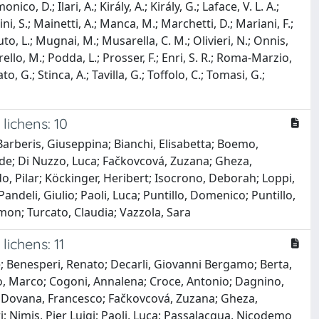
ico, D.; Ilari, A.; Király, A.; Király, G.; Laface, V. L. A.;
rini, S.; Mainetti, A.; Manca, M.; Marchetti, D.; Mariani, F.;
nuto, L.; Mugnai, M.; Musarella, C. M.; Olivieri, N.; Onnis,
arello, M.; Podda, L.; Prosser, F.; Enri, S. R.; Roma-Marzio,
to, G.; Stinca, A.; Tavilla, G.; Toffolo, C.; Tomasi, G.;
lichens: 10
; Barberis, Giuseppina; Bianchi, Elisabetta; Boemo,
vide; Di Nuzzo, Luca; Fačkovcová, Zuzana; Gheza,
o, Pilar; Köckinger, Heribert; Isocrono, Deborah; Loppi,
andeli, Giulio; Paoli, Luca; Puntillo, Domenico; Puntillo,
imon; Turcato, Claudia; Vazzola, Sara
lichens: 11
ele; Benesperi, Renato; Decarli, Giovanni Bergamo; Berta,
zio, Marco; Cogoni, Annalena; Croce, Antonio; Dagnino,
; Dovana, Francesco; Fačkovcová, Zuzana; Gheza,
ri; Nimis, Pier Luigi; Paoli, Luca; Passalacqua, Nicodemo