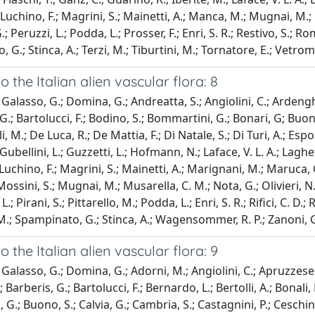
Luchino, F.; Magrini, S.; Mainetti, A.; Manca, M.; Mugnai, M.; Mu
; Peruzzi, L.; Podda, L.; Prosser, F.; Enri, S. R.; Restivo, S.; R
G.; Stinca, A.; Terzi, M.; Tiburtini, M.; Tornatore, E.; Vetromi
o the Italian alien vascular flora: 8
Galasso, G.; Domina, G.; Andreatta, S.; Angiolini, C.; Ardenghi,
.; Bartolucci, F.; Bodino, S.; Bommartini, G.; Bonari, G; Buono, 
, M.; De Luca, R.; De Mattia, F.; Di Natale, S.; Di Turi, A.; Esposi
; Gubellini, L.; Guzzetti, L.; Hofmann, N.; Laface, V. L. A.; Laghett
 Luchino, F.; Magrini, S.; Mainetti, A.; Marignani, M.; Maruca, 
Mossini, S.; Mugnai, M.; Musarella, C. M.; Nota, G.; Olivieri, N.;
 L.; Pirani, S.; Pittarello, M.; Podda, L.; Enri, S. R.; Rifici, C. D
, M.; Spampinato, G.; Stinca, A.; Wagensommer, R. P.; Zanoni, G
o the Italian alien vascular flora: 9
Galasso, G.; Domina, G.; Adorni, M.; Angiolini, C.; Apruzzese,
.; Barberis, G.; Bartolucci, F.; Bernardo, L.; Bertolli, A.; Bonali,
.; Buono, S.; Calvia, G.; Cambria, S.; Castagnini, P.; Ceschin, S