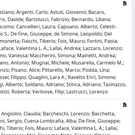
iano; Argenti, Carlo; Astuti, Giovanni; Bacaro,
is, Davide; Bartolucci, Fabrizio; Bernardo, Liliana;
omo; Cancellieri, Laura; Capuano, Alberto; Celesti-
o S.; De Fine, Giuseppe; de Simone, Leopoldo; Del
onetta; Fiaschi, Tiberio; Fois, Mauro; Fortini, Paola;
aface, Valentina L. A.; Lallai, Andrea; Lazzaro, Lorenzo;
ozano, Vanessa; Maccherini, Simona; Mainetti, Andrea;
sano, Antonio; Mugnai, Michele; Musarella, Carmelo M.;
nzo; Pisano, Alice; Pittarello, Marco; Podda, Lina;
r, Filippo; Quaglini, Lara A.; Ravetto Enri, Simone;
i, Alberto; Soldano, Adriano; Stinca, Adriano; Tasinazzo,
isti, Roberta; Verloove, Filip; Lastrucci, Lorenzo
Angiolini, Claudia; Baccheschi, Lorenzo; Bacchetta,
ntini, Sergio; Cuena-Lombraña, Alba; De Fine, Giuseppe;
, Tiberio; Fois, Mauro; Laface, Valentina L. A.; Lallai,