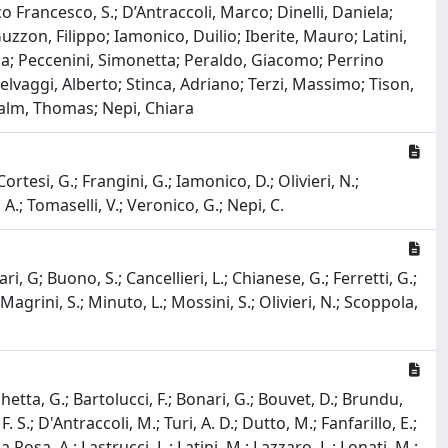
 Francesco, S.; D’Antraccoli, Marco; Dinelli, Daniela;
uzzon, Filippo; Iamonico, Duilio; Iberite, Mauro; Latini,
ola; Peccenini, Simonetta; Peraldo, Giacomo; Perrino
elvaggi, Alberto; Stinca, Adriano; Terzi, Massimo; Tison,
halm, Thomas; Nepi, Chiara
tesi, G.; Frangini, G.; Iamonico, D.; Olivieri, N.;
 A.; Tomaselli, V.; Veronico, G.; Nepi, C.
 G; Buono, S.; Cancellieri, L.; Chianese, G.; Ferretti, G.;
; Magrini, S.; Minuto, L.; Mossini, S.; Olivieri, N.; Scoppola,
etta, G.; Bartolucci, F.; Bonari, G.; Bouvet, D.; Brundu,
. S.; D'Antraccoli, M.; Turi, A. D.; Dutto, M.; Fanfarillo, E.;
La Rosa, A.; Lastrucci, L.; Latini, M.; Lazzaro, L.; Lonati, M.;