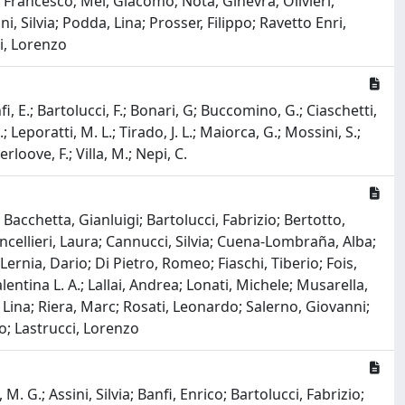
 Francesco; Mei, Giacomo; Nota, Ginevra; Olivieri,
, Silvia; Podda, Lina; Prosser, Filippo; Ravetto Enri,
i, Lorenzo
, E.; Bartolucci, F.; Bonari, G; Buccomino, G.; Ciaschetti,
.; Leporatti, M. L.; Tirado, J. L.; Maiorca, G.; Mossini, S.;
erloove, F.; Villa, M.; Nepi, C.
acchetta, Gianluigi; Bartolucci, Fabrizio; Bertotto,
ellieri, Laura; Cannucci, Silvia; Cuena-Lombraña, Alba;
rnia, Dario; Di Pietro, Romeo; Fiaschi, Tiberio; Fois,
ntina L. A.; Lallai, Andrea; Lonati, Michele; Musarella,
 Lina; Riera, Marc; Rosati, Leonardo; Salerno, Giovanni;
co; Lastrucci, Lorenzo
G.; Assini, Silvia; Banfi, Enrico; Bartolucci, Fabrizio;