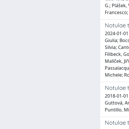
G.; Plášek,
Francesco; 
Notulae t
2024-01-01 R
Giulia; Boc
Silvia; Can
Filibeck, G
Malíček, Ji
Passalacqua
Michele; Ro
Notulae t
2018-01-01 
Guttová, An
Puntillo, M
Notulae t