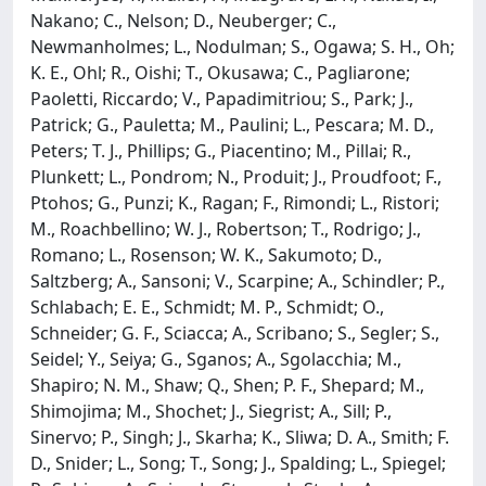
Nakano; C., Nelson; D., Neuberger; C.,
Newmanholmes; L., Nodulman; S., Ogawa; S. H., Oh;
K. E., Ohl; R., Oishi; T., Okusawa; C., Pagliarone;
Paoletti, Riccardo; V., Papadimitriou; S., Park; J.,
Patrick; G., Pauletta; M., Paulini; L., Pescara; M. D.,
Peters; T. J., Phillips; G., Piacentino; M., Pillai; R.,
Plunkett; L., Pondrom; N., Produit; J., Proudfoot; F.,
Ptohos; G., Punzi; K., Ragan; F., Rimondi; L., Ristori;
M., Roachbellino; W. J., Robertson; T., Rodrigo; J.,
Romano; L., Rosenson; W. K., Sakumoto; D.,
Saltzberg; A., Sansoni; V., Scarpine; A., Schindler; P.,
Schlabach; E. E., Schmidt; M. P., Schmidt; O.,
Schneider; G. F., Sciacca; A., Scribano; S., Segler; S.,
Seidel; Y., Seiya; G., Sganos; A., Sgolacchia; M.,
Shapiro; N. M., Shaw; Q., Shen; P. F., Shepard; M.,
Shimojima; M., Shochet; J., Siegrist; A., Sill; P.,
Sinervo; P., Singh; J., Skarha; K., Sliwa; D. A., Smith; F.
D., Snider; L., Song; T., Song; J., Spalding; L., Spiegel;