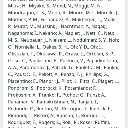
Mitra; H., Miyake; S., Moed; N., Moggi; M. N.,
Mondragon; C. S., Moon; R., Moore; M. J., Morello; J.,
Morlock; P. M., Fernandez; A., Mukherjee; T., Muller;
P., Murat; M., Mussini; J., Nachtman; Y., Nagai; J.,
Naganoma; I., Nakano; A., Napier; J., Nett; C., Neu;
M. S., Neubauer; J., Nielsen; L., Nodulman; S. Y., Noh;
O., Norniella; L., Oakes; S. H., Oh; Y. D., Oh; I.,
Oksuzian; T., Okusawa; R., Orava; L., Ortolan; S. P.,
Griso; C., Pagliarone; E., Palencia; V., Papadimitriou;
A. A., Paramonov; J., Patrick; G., Pauletta; M., Paulini;
C., Paus; D. E., Pellett; A., Penzo; T. J., Phillips; G.,
Piacentino; E., Pianori; J., Pilot; K., Pitts; C., Plager; L.,
Pondrom; S., Poprocki; K., Potamianos; F.,
Prokoshin; A., Pranko; F., Ptohos; G., Punzi; A.,
Rahaman; V., Ramakrishnan; N., Ranjan; I.,
Redondo; R., Renton; M., Rescigno; T., Riddick; F.,
Rimondi; L., Ristori; A., Robson; T., Rodrigo; T.,
Rodriguez; E., Rogers; S., Rolli; R., Roser; Ruffini,