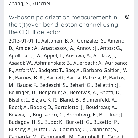
Zhang; S., Zucchelli
W-boson polarization measurement in
the t(t)over-bar dilepton channel using
the CDF II detector
2013-01-01 T., Aaltonen; B. A., Gonzalez; S., Amerio;
D., Amidei; A., Anastassov; A., Annovi; J., Antos; G.,
Apollinari; J. A., Appel; T., Arisawa; A., Artikov; J.,
Asaadi; W., Ashmanskas; B., Auerbach; A., Aurisano;
R., Azfar; W., Badgett; T., Bae; A., Barbaro Galtieri; V.
E., Barnes; B. A., Barnett; Barria, Patrizia; P., Bartos;
M., Bauce; F., Bedeschi; S., Behari; G., Bellettini; J.,
Bellinger; D., Benjamin; A., Beretvas; A., Bhatti; D.,
Bisello; I., Bizjak; K. R., Bland; B., Blumenfeld; A.,
Bocci; A., Bodek; D., Bortoletto; J., Boudreau; A.,
Boveia; L., Brigliadori; C., Bromberg; E., Brucken; J.,
Budagov; H. S., Budd; K., Burkett; G., Busetto; P.,
Bussey; A., Buzatu; A., Calamba; C., Calancha; S.,
Camarda; M., Campanelli; M., Campbell; F., Canelli;