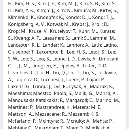
H., Kim; H. S., Kim; J. E., Kim; M. J., Kim; S. B., Kim; S.
H., Kim; Y. K., Kim; Y. J., Kim; N., Kimura; M., Kirby; S.,
Klimenko; K., Knoepfel; K., Kondo; D. J., Kong; T. J.,
Konigsberg; A. V., Kotwal; M., Kreps; J., Kroll; D.,
Krop; M., Kruse; V., Krutelyov; T., Kuhr; M., Kurata;
S., Kwang; A. T., Laasanen; S., Lami; S., Lammel; M.,
Lancaster; R. L., Lander; K., Lannon; A., Lath; Latino,
Giuseppe; T., Lecompte; E., Lee; H. S., Lee; J. S., Lee;
S. W., Lee; S., Leo; S., Leone; J. D., Lewis; A., Limosani;
C. . ., J.; M., Lindgren; E., Lipeles; A., Lister; D. O.,
Litvintsev; C., Liu; H., Liu; Q., Liu; T., Liu; S., Lockwitz;
A., Loginov; D., Lucchesi; J., Lueck; P., Lujan; P.,
Lukens; G., Lungu; J., Lys; R., Lysak; R., Madrak; K.,
Maeshima; Maestro, Paolo; S., Malik; G., Manca; A.,
Manousakis Katsikakis; F., Margaroli; C., Marino; M.,
Martinez; P., Mastrandrea; K., Matera; M. E.,
Mattson; A., Mazzacane; R., Mazzanti; K. S.,
Mcfarland; P., Mcintyre; R., Mcnulty; A., Mehta; P.,
Mehtala; C., Mesropian; T., Miao; D., Mietlicki; A.,