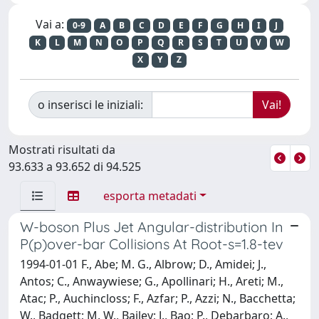
Vai a:
0-9
A
B
C
D
E
F
G
H
I
J
K
L
M
N
O
P
Q
R
S
T
U
V
W
X
Y
Z
o inserisci le iniziali:
Mostrati risultati da
93.633 a 93.652 di 94.525
esporta metadati
W-boson Plus Jet Angular-distribution In
P(p)over-bar Collisions At Root-s=1.8-tev
1994-01-01 F., Abe; M. G., Albrow; D., Amidei; J.,
Antos; C., Anwaywiese; G., Apollinari; H., Areti; M.,
Atac; P., Auchincloss; F., Azfar; P., Azzi; N., Bacchetta;
W., Badgett; M. W., Bailey; J., Bao; P., Debarbaro; A.,