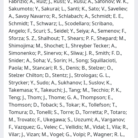
Fabrizio; A., Ruiz; J., Russ; V., Rusu; A., Safonov; W. K.,
Sakumoto; Y., Sakurai; L., Santi; K., Sato; V., Saveliev;
A., Savoy Navarro; R., Schlabach; A., Schmidt; E. E.,
Schmidt; T., Schwarz; L., Scodellaro; Scribano,
Angelo; F., Scuri; S., Seidel; Y., Seiya; A., Semenov; F.,
Sforza; S. Z., Shalhout; T., Shears; P. F., Shepard; M.,
Shimojima; M., Shochet; I., Shreyber Tecker; A.,
Simonenko; P., Sinervo; K., Sliwa; J. R., Smith; F. D.,
Snider; A., Soha; V., Sorin; H., Song; Squillacioti,
Paola; M., Stancari; R. S., Denis; B., Stelzer; O.,
Stelzer Chilton; D., Stentz; J., Strologas; G. L.,
Strycker; Y., Sudo; A., Sukhanov; I., Suslov; K.,
Takemasa; Y., Takeuchi; J., Tang; M., Tecchio; P. K.,
Teng; J., Thom; J., Thome; G. A., Thompson; E.,
Thomson; D., Toback; S., Tokar; K., Tollefson; T.,
Tomura; D., Tonelli; S., Torre; D., Torretta; P., Totaro;
M., Trovato; F., Ukegawa; S., Uozumi; A., Varganov;
F., Vazquez; G., Velev; C., Vellidis; M., Vidal; I., Vila; R.,
Vilar; J., Vizan; M., Vogel; G., Volpi; P., Wagner; R. L.,