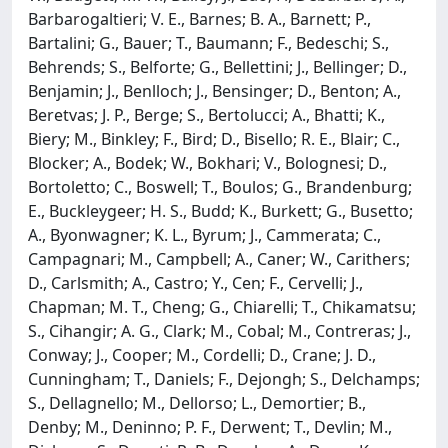
Barbarogaltieri; V. E., Barnes; B. A., Barnett; P.,
Bartalini; G., Bauer; T., Baumann; F., Bedeschi; S.,
Behrends; S., Belforte; G., Bellettini; J., Bellinger; D.,
Benjamin; J., Benlloch; J., Bensinger; D., Benton; A.,
Beretvas; J. P., Berge; S., Bertolucci; A., Bhatti; K.,
Biery; M., Binkley; F., Bird; D., Bisello; R. E., Blair; C.,
Blocker; A., Bodek; W., Bokhari; V., Bolognesi; D.,
Bortoletto; C., Boswell; T., Boulos; G., Brandenburg;
E., Buckleygeer; H. S., Budd; K., Burkett; G., Busetto;
A., Byonwagner; K. L., Byrum; J., Cammerata; C.,
Campagnari; M., Campbell; A., Caner; W., Carithers;
D., Carlsmith; A., Castro; Y., Cen; F., Cervelli; J.,
Chapman; M. T., Cheng; G., Chiarelli; T., Chikamatsu;
S., Cihangir; A. G., Clark; M., Cobal; M., Contreras; J.,
Conway; J., Cooper; M., Cordelli; D., Crane; J. D.,
Cunningham; T., Daniels; F., Dejongh; S., Delchamps;
S., Dellagnello; M., Dellorso; L., Demortier; B.,
Denby; M., Deninno; P. F., Derwent; T., Devlin; M.,