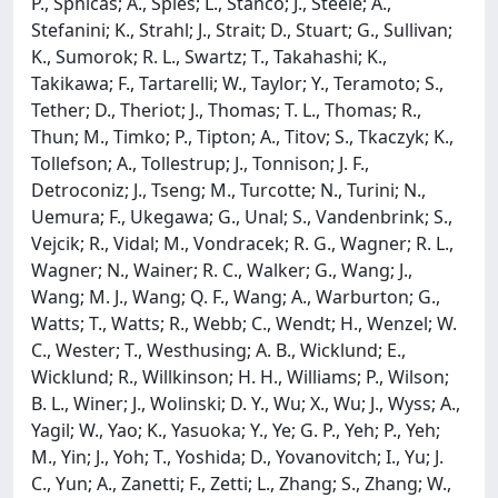
P., Sphicas; A., Spies; L., Stanco; J., Steele; A.,
Stefanini; K., Strahl; J., Strait; D., Stuart; G., Sullivan;
K., Sumorok; R. L., Swartz; T., Takahashi; K.,
Takikawa; F., Tartarelli; W., Taylor; Y., Teramoto; S.,
Tether; D., Theriot; J., Thomas; T. L., Thomas; R.,
Thun; M., Timko; P., Tipton; A., Titov; S., Tkaczyk; K.,
Tollefson; A., Tollestrup; J., Tonnison; J. F.,
Detroconiz; J., Tseng; M., Turcotte; N., Turini; N.,
Uemura; F., Ukegawa; G., Unal; S., Vandenbrink; S.,
Vejcik; R., Vidal; M., Vondracek; R. G., Wagner; R. L.,
Wagner; N., Wainer; R. C., Walker; G., Wang; J.,
Wang; M. J., Wang; Q. F., Wang; A., Warburton; G.,
Watts; T., Watts; R., Webb; C., Wendt; H., Wenzel; W.
C., Wester; T., Westhusing; A. B., Wicklund; E.,
Wicklund; R., Willkinson; H. H., Williams; P., Wilson;
B. L., Winer; J., Wolinski; D. Y., Wu; X., Wu; J., Wyss; A.,
Yagil; W., Yao; K., Yasuoka; Y., Ye; G. P., Yeh; P., Yeh;
M., Yin; J., Yoh; T., Yoshida; D., Yovanovitch; I., Yu; J.
C., Yun; A., Zanetti; F., Zetti; L., Zhang; S., Zhang; W.,