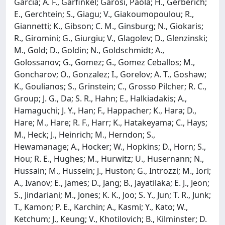
Garcia; A. F., Garfinkel; Garosi, Paola; H., Gerberich;
E., Gerchtein; S., Giagu; V., Giakoumopoulou; R.,
Giannetti; K., Gibson; C. M., Ginsburg; N., Giokaris;
R., Giromini; G., Giurgiu; V., Glagolev; D., Glenzinski;
M., Gold; D., Goldin; N., Goldschmidt; A.,
Golossanov; G., Gomez; G., Gomez Ceballos; M.,
Goncharov; O., Gonzalez; I., Gorelov; A. T., Goshaw;
K., Goulianos; S., Grinstein; C., Grosso Pilcher; R. C.,
Group; J. G., Da; S. R., Hahn; E., Halkiadakis; A.,
Hamaguchi; J. Y., Han; F., Happacher; K., Hara; D.,
Hare; M., Hare; R. F., Harr; K., Hatakeyama; C., Hays;
M., Heck; J., Heinrich; M., Herndon; S.,
Hewamanage; A., Hocker; W., Hopkins; D., Horn; S.,
Hou; R. E., Hughes; M., Hurwitz; U., Husernann; N.,
Hussain; M., Hussein; J., Huston; G., Introzzi; M., Iori;
A., Ivanov; E., James; D., Jang; B., Jayatilaka; E. J., Jeon;
S., Jindariani; M., Jones; K. K., Joo; S. Y., Jun; T. R., Junk;
T., Kamon; P. E., Karchin; A., Kasmi; Y., Kato; W.,
Ketchum; J., Keung; V., Khotilovich; B., Kilminster; D.