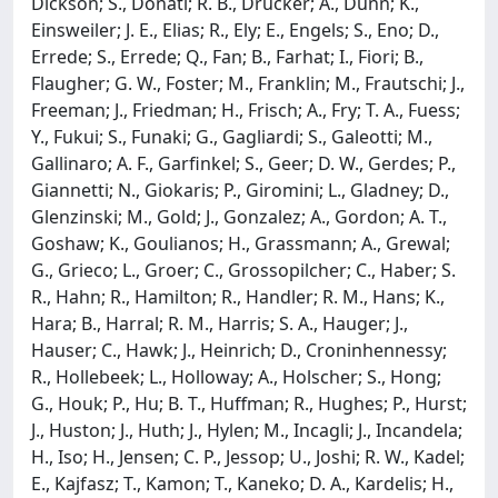
Dickson; S., Donati; R. B., Drucker; A., Dunn; K.,
Einsweiler; J. E., Elias; R., Ely; E., Engels; S., Eno; D.,
Errede; S., Errede; Q., Fan; B., Farhat; I., Fiori; B.,
Flaugher; G. W., Foster; M., Franklin; M., Frautschi; J.,
Freeman; J., Friedman; H., Frisch; A., Fry; T. A., Fuess;
Y., Fukui; S., Funaki; G., Gagliardi; S., Galeotti; M.,
Gallinaro; A. F., Garfinkel; S., Geer; D. W., Gerdes; P.,
Giannetti; N., Giokaris; P., Giromini; L., Gladney; D.,
Glenzinski; M., Gold; J., Gonzalez; A., Gordon; A. T.,
Goshaw; K., Goulianos; H., Grassmann; A., Grewal;
G., Grieco; L., Groer; C., Grossopilcher; C., Haber; S.
R., Hahn; R., Hamilton; R., Handler; R. M., Hans; K.,
Hara; B., Harral; R. M., Harris; S. A., Hauger; J.,
Hauser; C., Hawk; J., Heinrich; D., Croninhennessy;
R., Hollebeek; L., Holloway; A., Holscher; S., Hong;
G., Houk; P., Hu; B. T., Huffman; R., Hughes; P., Hurst;
J., Huston; J., Huth; J., Hylen; M., Incagli; J., Incandela;
H., Iso; H., Jensen; C. P., Jessop; U., Joshi; R. W., Kadel;
E., Kajfasz; T., Kamon; T., Kaneko; D. A., Kardelis; H.,