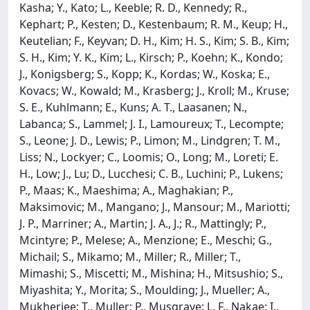
Kasha; Y., Kato; L., Keeble; R. D., Kennedy; R.,
Kephart; P., Kesten; D., Kestenbaum; R. M., Keup; H.,
Keutelian; F., Keyvan; D. H., Kim; H. S., Kim; S. B., Kim;
S. H., Kim; Y. K., Kim; L., Kirsch; P., Koehn; K., Kondo;
J., Konigsberg; S., Kopp; K., Kordas; W., Koska; E.,
Kovacs; W., Kowald; M., Krasberg; J., Kroll; M., Kruse;
S. E., Kuhlmann; E., Kuns; A. T., Laasanen; N.,
Labanca; S., Lammel; J. I., Lamoureux; T., Lecompte;
S., Leone; J. D., Lewis; P., Limon; M., Lindgren; T. M.,
Liss; N., Lockyer; C., Loomis; O., Long; M., Loreti; E.
H., Low; J., Lu; D., Lucchesi; C. B., Luchini; P., Lukens;
P., Maas; K., Maeshima; A., Maghakian; P.,
Maksimovic; M., Mangano; J., Mansour; M., Mariotti;
J. P., Marriner; A., Martin; J. A., J.; R., Mattingly; P.,
Mcintyre; P., Melese; A., Menzione; E., Meschi; G.,
Michail; S., Mikamo; M., Miller; R., Miller; T.,
Mimashi; S., Miscetti; M., Mishina; H., Mitsushio; S.,
Miyashita; Y., Morita; S., Moulding; J., Mueller; A.,
Mukherjee; T., Muller; P., Musgrave; L. F., Nakae; I.,