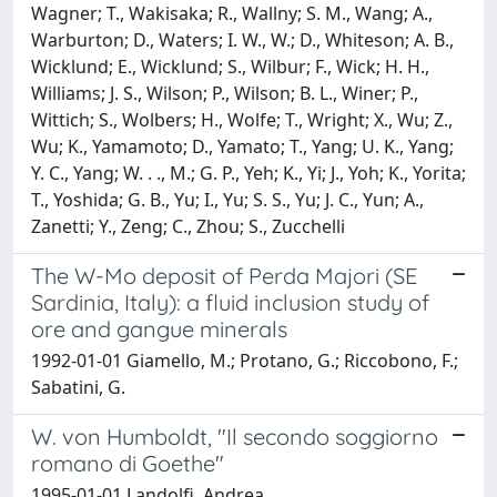
Wagner; T., Wakisaka; R., Wallny; S. M., Wang; A.,
Warburton; D., Waters; I. W., W.; D., Whiteson; A. B.,
Wicklund; E., Wicklund; S., Wilbur; F., Wick; H. H.,
Williams; J. S., Wilson; P., Wilson; B. L., Winer; P.,
Wittich; S., Wolbers; H., Wolfe; T., Wright; X., Wu; Z.,
Wu; K., Yamamoto; D., Yamato; T., Yang; U. K., Yang;
Y. C., Yang; W. . ., M.; G. P., Yeh; K., Yi; J., Yoh; K., Yorita;
T., Yoshida; G. B., Yu; I., Yu; S. S., Yu; J. C., Yun; A.,
Zanetti; Y., Zeng; C., Zhou; S., Zucchelli
The W-Mo deposit of Perda Majori (SE
Sardinia, Italy): a fluid inclusion study of
ore and gangue minerals
1992-01-01 Giamello, M.; Protano, G.; Riccobono, F.;
Sabatini, G.
W. von Humboldt, "Il secondo soggiorno
romano di Goethe"
1995-01-01 Landolfi, Andrea