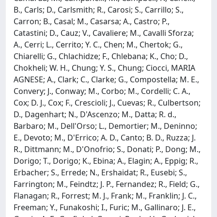
B., Carls; D., Carlsmith; R., Carosi; S., Carrillo; S.,
Carron; B., Casal; M., Casarsa; A., Castro; P.,
Catastini; D., Cauz; V., Cavaliere; M., Cavalli Sforza;
A., Cerri; L., Cerrito; Y. C., Chen; M., Chertok; G.,
Chiarelli; G., Chlachidze; F., Chlebana; K., Cho; D.,
Chokheli; W. H., Chung; Y. S., Chung; Ciocci, MARIA
AGNESE; A., Clark; C., Clarke; G., Compostella; M. E.,
Convery; J., Conway; M., Corbo; M., Cordelli; C. A.,
Cox; D. J., Cox; F., Crescioli; J., Cuevas; R., Culbertson;
D., Dagenhart; N., D'Ascenzo; M., Datta; R. d.,
Barbaro; M., Dell'Orso; L., Demortier; M., Deninno;
E., Devoto; M., D'Errico; A. D., Canto; B. D., Ruzza; J.
R., Dittmann; M., D'Onofrio; S., Donati; P., Dong; M.,
Dorigo; T., Dorigo; K., Ebina; A., Elagin; A., Eppig; R.,
Erbacher; S., Errede; N., Ershaidat; R., Eusebi; S.,
Farrington; M., Feindtz; J. P., Fernandez; R., Field; G.,
Flanagan; R., Forrest; M. J., Frank; M., Franklin; J. C.,
Freeman; Y., Funakoshi; I., Furic; M., Gallinaro; J. E.,