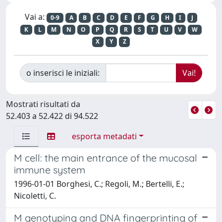
Vai a:
0-9
A
B
C
D
E
F
G
H
I
J
K
L
M
N
O
P
Q
R
S
T
U
V
W
X
Y
Z
o inserisci le iniziali:
Mostrati risultati da
52.403 a 52.422 di 94.522
esporta metadati
M cell: the main entrance of the mucosal
immune system
1996-01-01 Borghesi, C.; Regoli, M.; Bertelli, E.;
Nicoletti, C.
M genotyping and DNA fingerprinting of