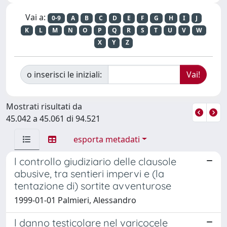
Vai a:
0-9
A
B
C
D
E
F
G
H
I
J
K
L
M
N
O
P
Q
R
S
T
U
V
W
X
Y
Z
o inserisci le iniziali:
Mostrati risultati da
45.042 a 45.061 di 94.521
esporta metadati
l controllo giudiziario delle clausole
abusive, tra sentieri impervi e (la
tentazione di) sortite avventurose
1999-01-01 Palmieri, Alessandro
l danno testicolare nel varicocele