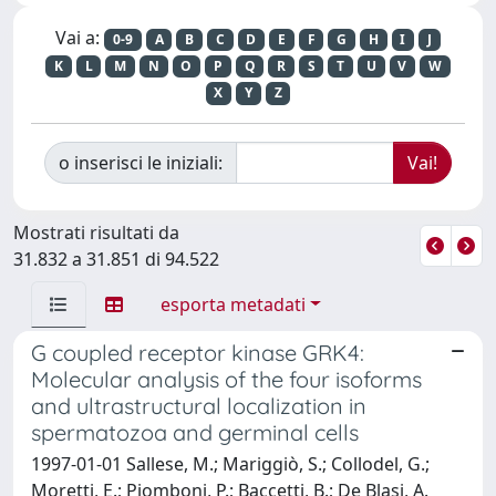
Vai a:
0-9
A
B
C
D
E
F
G
H
I
J
K
L
M
N
O
P
Q
R
S
T
U
V
W
X
Y
Z
o inserisci le iniziali:
Mostrati risultati da
31.832 a 31.851 di 94.522
esporta metadati
G coupled receptor kinase GRK4:
Molecular analysis of the four isoforms
and ultrastructural localization in
spermatozoa and germinal cells
1997-01-01 Sallese, M.; Mariggiò, S.; Collodel, G.;
Moretti, E.; Piomboni, P.; Baccetti, B.; De Blasi, A.