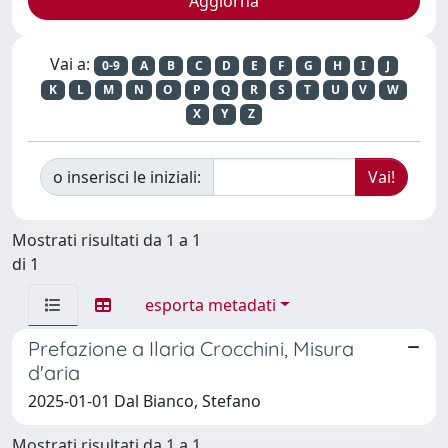
Vai a:
0-9
A
B
C
D
E
F
G
H
I
J
K
L
M
N
O
P
Q
R
S
T
U
V
W
X
Y
Z
o inserisci le iniziali:
Mostrati risultati da 1 a 1
di 1
esporta metadati
Prefazione a Ilaria Crocchini, Misura
d'aria
2025-01-01 Dal Bianco, Stefano
Mostrati risultati da 1 a 1