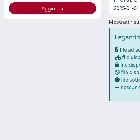
2025-01-01
Mostrati risul
Legenda
file ad 
file dis
file disp
file disp
file sot
nessun f