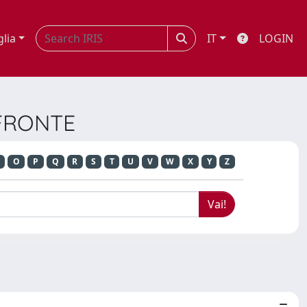
glia
IT
LOGIN
A FRONTE
O
P
Q
R
S
T
U
V
W
X
Y
Z