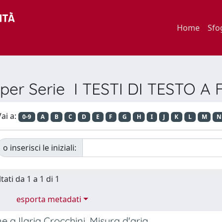
Home
Sfo
 per Serie I TESTI DI TESTO 
ai a:
0-9
A
B
C
D
E
F
G
H
I
J
K
L
M
N
o inserisci le iniziali:
tati da 1 a 1 di 1
esporta metadati
e a Ilaria Crocchini, Misura d'aria