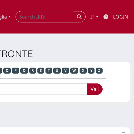
glia
IT
LOGIN
A FRONTE
O
P
Q
R
S
T
U
V
W
X
Y
Z