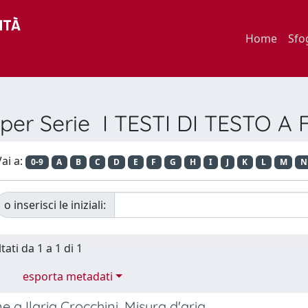
Home
Sfo
 per Serie I TESTI DI TESTO 
ai a:
0-9
A
B
C
D
E
F
G
H
I
J
K
L
M
N
o inserisci le iniziali:
tati da 1 a 1 di 1
esporta metadati
e a Ilaria Crocchini, Misura d'aria