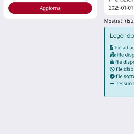
2025-01-01
Mostrati risul
Legenda
file ad 
file dis
file disp
file disp
file sot
nessun f