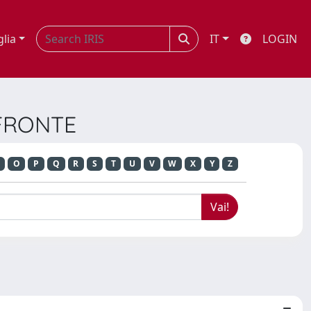
glia
IT
LOGIN
A FRONTE
O
P
Q
R
S
T
U
V
W
X
Y
Z