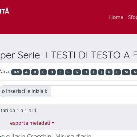
Home
Sfo
 per Serie I TESTI DI TESTO 
ai a:
0-9
A
B
C
D
E
F
G
H
I
J
K
L
M
N
o inserisci le iniziali:
tati da 1 a 1 di 1
esporta metadati
e a Ilaria Crocchini, Misura d'aria