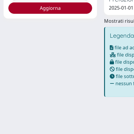
2025-01-01
Mostrati risul
Legenda
file ad 
file dis
file disp
file disp
file sot
nessun f