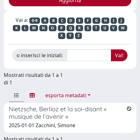
Vai a:
0-9
A
B
C
D
E
F
G
H
I
J
K
L
M
N
O
P
Q
R
S
T
U
V
W
X
Y
Z
o inserisci le iniziali:
Mostrati risultati da 1 a 1
di 1
esporta metadati
Nietzsche, Berlioz et la soi-disant «
musique de l’avenir »
2025-01-01 Zacchini, Simone
Mostrati risultati da 1 a 1