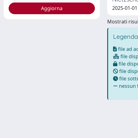
2025-01-01
Mostrati risul
Legenda
file ad 
file dis
file disp
file disp
file sot
nessun f