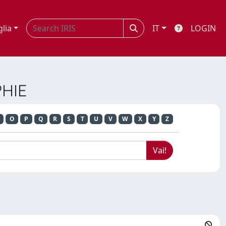
glia
IT
LOGIN
PHIE
O
P
Q
R
S
T
U
V
W
X
Y
Z