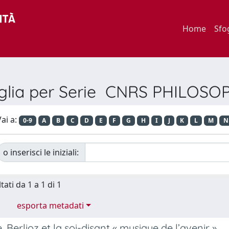
Home
Sfo
glia per Serie CNRS PHILOSO
ai a:
0-9
A
B
C
D
E
F
G
H
I
J
K
L
M
N
o inserisci le iniziali:
tati da 1 a 1 di 1
esporta metadati
, Berlioz et la soi-disant « musique de l’avenir »