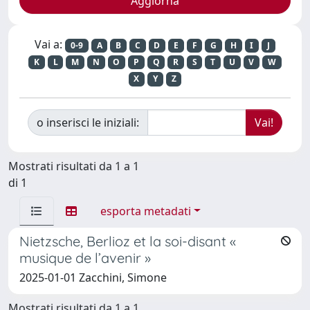
Vai a:
0-9
A
B
C
D
E
F
G
H
I
J
K
L
M
N
O
P
Q
R
S
T
U
V
W
X
Y
Z
o inserisci le iniziali:
Mostrati risultati da 1 a 1
di 1
esporta metadati
Nietzsche, Berlioz et la soi-disant «
musique de l’avenir »
2025-01-01 Zacchini, Simone
Mostrati risultati da 1 a 1