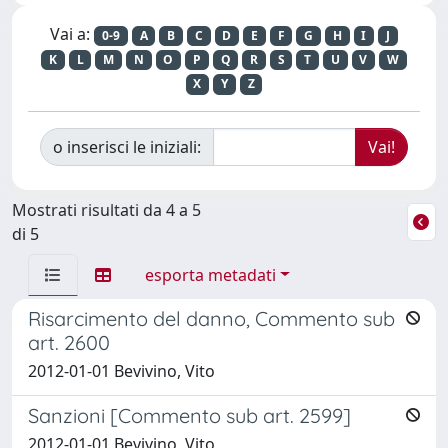
Vai a:
0-9
A
B
C
D
E
F
G
H
I
J
K
L
M
N
O
P
Q
R
S
T
U
V
W
X
Y
Z
o inserisci le iniziali:
Mostrati risultati da 4 a 5
di 5
esporta metadati
Risarcimento del danno, Commento sub
art. 2600
2012-01-01 Bevivino, Vito
Sanzioni [Commento sub art. 2599]
2012-01-01 Bevivino, Vito