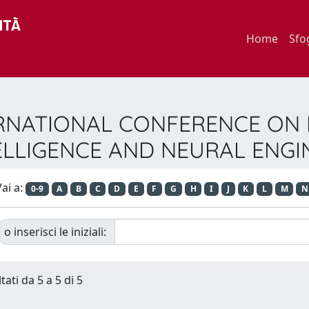
Home
Sfo
E INTERNATIONAL CONFERENCE 
NTELLIGENCE AND NEURAL ENG
ai a:
0-9
A
B
C
D
E
F
G
H
I
J
K
L
M
N
o inserisci le iniziali:
tati da 5 a 5 di 5