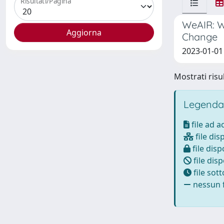
Risultati/Pagina
WeAIR: W
Change
2023-01-01 
Mostrati risul
Legenda
file ad 
file dis
file disp
file disp
file sot
nessun f