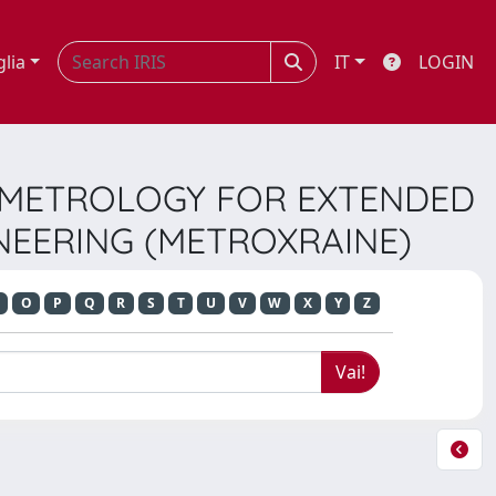
glia
IT
LOGIN
ON METROLOGY FOR EXTENDED
INEERING (METROXRAINE)
O
P
Q
R
S
T
U
V
W
X
Y
Z