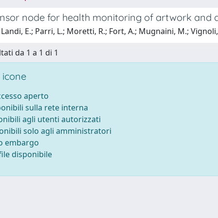
ensor node for health monitoring of artwork and 
andi, E.; Parri, L.; Moretti, R.; Fort, A.; Mugnaini, M.; Vignoli,
tati da 1 a 1 di 1
 icone
accesso aperto
ponibili sulla rete interna
onibili agli utenti autorizzati
onibili solo agli amministratori
to embargo
ile disponibile