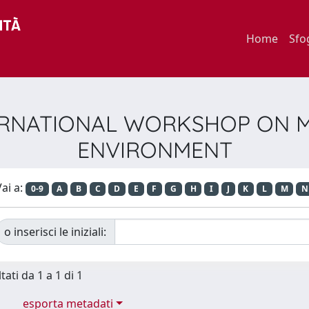
Home
Sfo
.INTERNATIONAL WORKSHOP ON
ENVIRONMENT
ai a:
0-9
A
B
C
D
E
F
G
H
I
J
K
L
M
N
o inserisci le iniziali:
tati da 1 a 1 di 1
esporta metadati