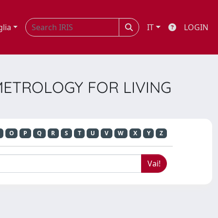
glia
IT
LOGIN
 METROLOGY FOR LIVING
O
P
Q
R
S
T
U
V
W
X
Y
Z