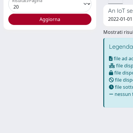
Risultati/Pagina
An IoT s
2022-01-01 L
Mostrati risul
Legenda
file ad 
file dis
file disp
file disp
file sot
nessun f