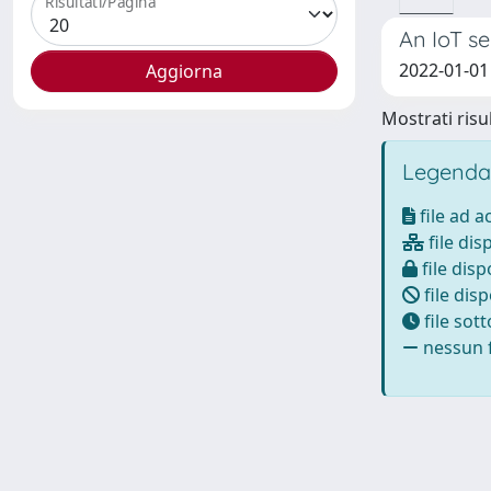
Risultati/Pagina
An IoT s
2022-01-01 L
Mostrati risul
Legenda
file ad 
file dis
file disp
file disp
file sot
nessun f