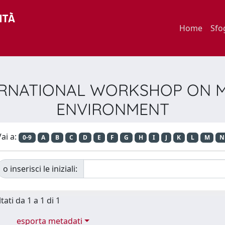
Home
Sfo
.INTERNATIONAL WORKSHOP ON
ENVIRONMENT
ai a:
0-9
A
B
C
D
E
F
G
H
I
J
K
L
M
N
o inserisci le iniziali:
tati da 1 a 1 di 1
esporta metadati