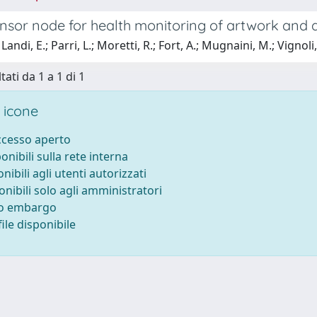
ensor node for health monitoring of artwork and 
andi, E.; Parri, L.; Moretti, R.; Fort, A.; Mugnaini, M.; Vignoli,
tati da 1 a 1 di 1
 icone
accesso aperto
ponibili sulla rete interna
onibili agli utenti autorizzati
onibili solo agli amministratori
to embargo
ile disponibile