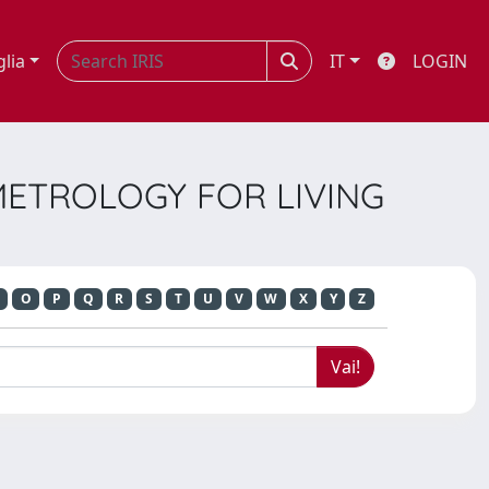
glia
IT
LOGIN
 METROLOGY FOR LIVING
O
P
Q
R
S
T
U
V
W
X
Y
Z