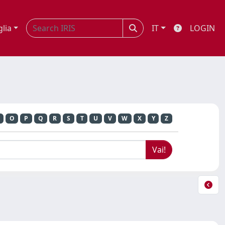
glia
IT
LOGIN
O
P
Q
R
S
T
U
V
W
X
Y
Z