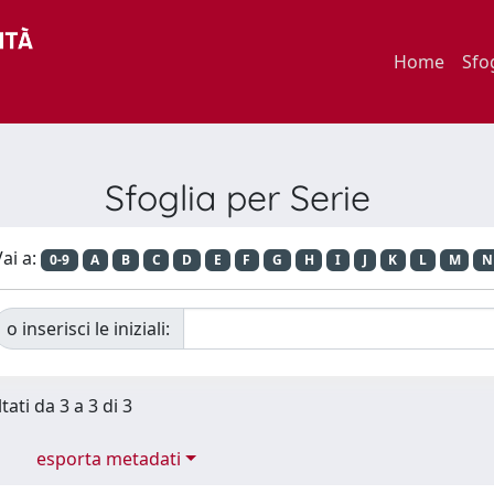
Home
Sfo
Sfoglia per Serie
ai a:
0-9
A
B
C
D
E
F
G
H
I
J
K
L
M
N
o inserisci le iniziali:
tati da 3 a 3 di 3
esporta metadati