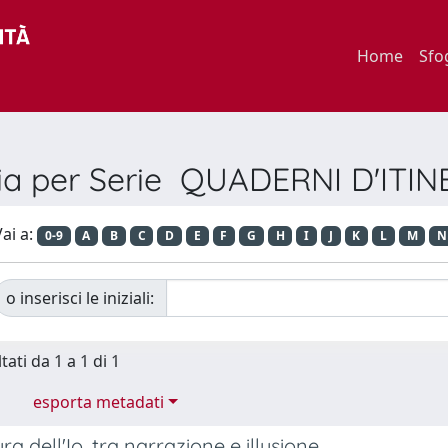
Home
Sfo
lia per Serie QUADERNI D'ITIN
ai a:
0-9
A
B
C
D
E
F
G
H
I
J
K
L
M
N
o inserisci le iniziali:
tati da 1 a 1 di 1
esporta metadati
ra dell'Io, tra narrazione e illusione