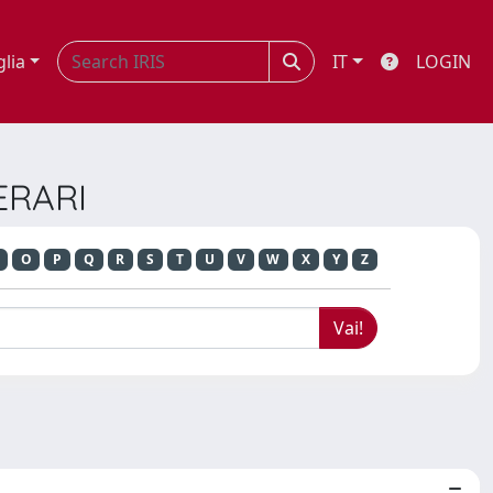
glia
IT
LOGIN
ERARI
O
P
Q
R
S
T
U
V
W
X
Y
Z