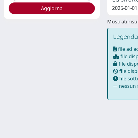
2025-01-0
Mostrati risul
Legenda
file ad 
file dis
file disp
file disp
file sot
nessun f