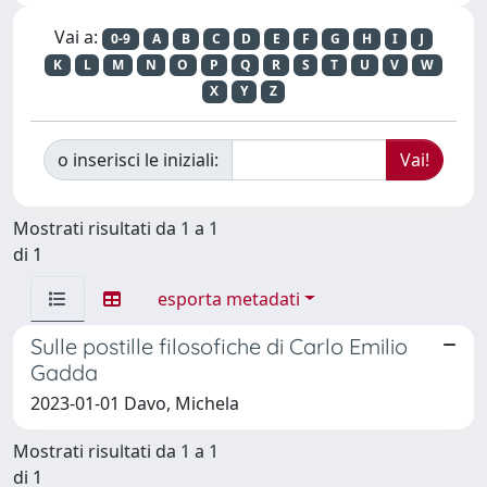
Vai a:
0-9
A
B
C
D
E
F
G
H
I
J
K
L
M
N
O
P
Q
R
S
T
U
V
W
X
Y
Z
o inserisci le iniziali:
Mostrati risultati da 1 a 1
di 1
esporta metadati
Sulle postille filosofiche di Carlo Emilio
Gadda
2023-01-01 Davo, Michela
Mostrati risultati da 1 a 1
di 1