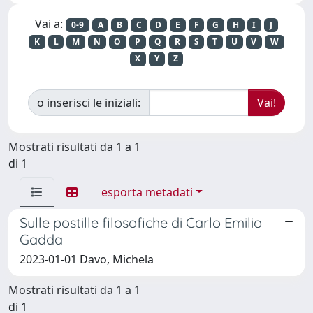
Vai a:
0-9
A
B
C
D
E
F
G
H
I
J
K
L
M
N
O
P
Q
R
S
T
U
V
W
X
Y
Z
o inserisci le iniziali:
Mostrati risultati da 1 a 1
di 1
esporta metadati
Sulle postille filosofiche di Carlo Emilio
Gadda
2023-01-01 Davo, Michela
Mostrati risultati da 1 a 1
di 1