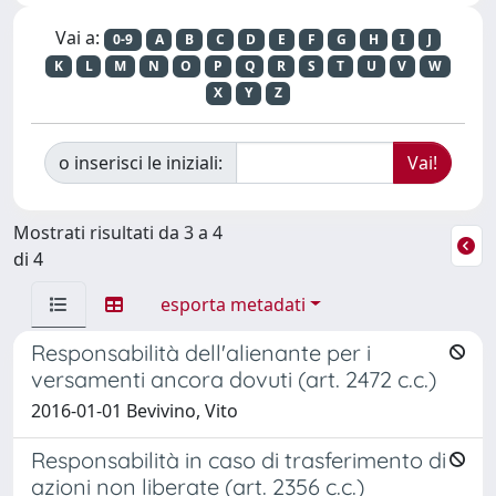
Vai a:
0-9
A
B
C
D
E
F
G
H
I
J
K
L
M
N
O
P
Q
R
S
T
U
V
W
X
Y
Z
o inserisci le iniziali:
Mostrati risultati da 3 a 4
di 4
esporta metadati
Responsabilità dell'alienante per i
versamenti ancora dovuti (art. 2472 c.c.)
2016-01-01 Bevivino, Vito
Responsabilità in caso di trasferimento di
azioni non liberate (art. 2356 c.c.)