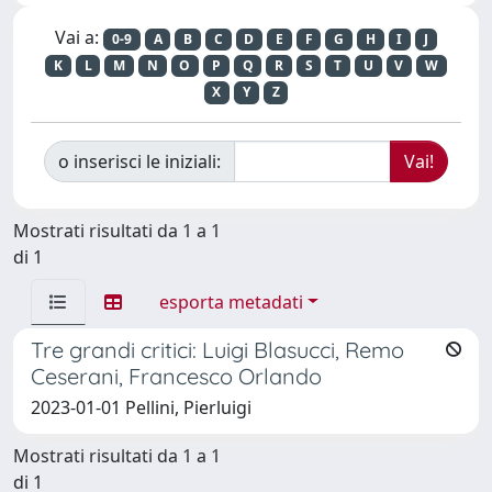
Vai a:
0-9
A
B
C
D
E
F
G
H
I
J
K
L
M
N
O
P
Q
R
S
T
U
V
W
X
Y
Z
o inserisci le iniziali:
Mostrati risultati da 1 a 1
di 1
esporta metadati
Tre grandi critici: Luigi Blasucci, Remo
Ceserani, Francesco Orlando
2023-01-01 Pellini, Pierluigi
Mostrati risultati da 1 a 1
di 1