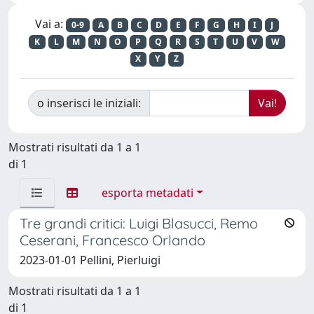
Vai a:
0-9
A
B
C
D
E
F
G
H
I
J
K
L
M
N
O
P
Q
R
S
T
U
V
W
X
Y
Z
o inserisci le iniziali:
Mostrati risultati da 1 a 1
di 1
esporta metadati
Tre grandi critici: Luigi Blasucci, Remo
Ceserani, Francesco Orlando
2023-01-01 Pellini, Pierluigi
Mostrati risultati da 1 a 1
di 1