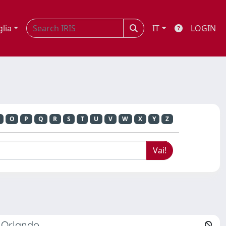
glia
IT
LOGIN
O
P
Q
R
S
T
U
V
W
X
Y
Z
o Orlando