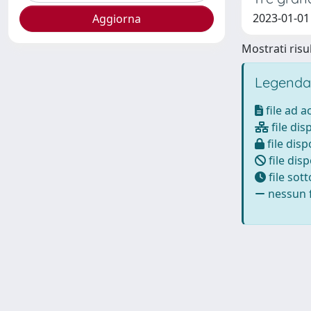
2023-01-01 P
Mostrati risul
Legenda
file ad 
file dis
file disp
file disp
file sot
nessun f