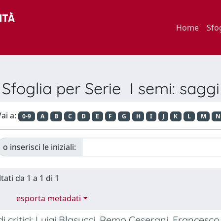
Home
Sfo
Sfoglia per Serie I semi: saggi
ai a:
0-9
A
B
C
D
E
F
G
H
I
J
K
L
M
N
o inserisci le iniziali:
tati da 1 a 1 di 1
esporta metadati
i critici: Luigi Blasucci, Remo Ceserani, Francesc