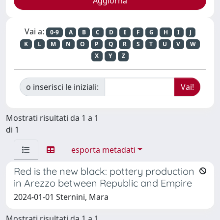
Vai a:
0-9
A
B
C
D
E
F
G
H
I
J
K
L
M
N
O
P
Q
R
S
T
U
V
W
X
Y
Z
o inserisci le iniziali:
Mostrati risultati da 1 a 1
di 1
esporta metadati
Red is the new black: pottery production
in Arezzo between Republic and Empire
2024-01-01 Sternini, Mara
Mostrati risultati da 1 a 1