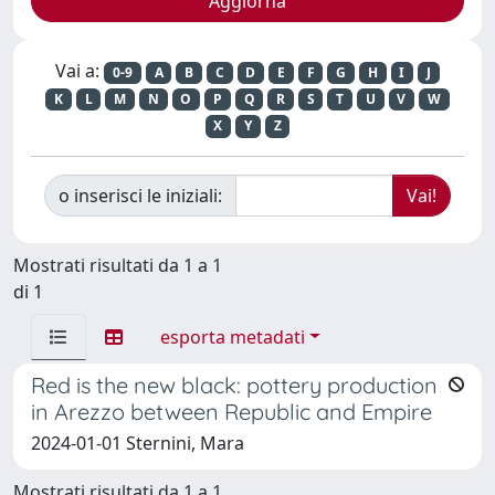
Vai a:
0-9
A
B
C
D
E
F
G
H
I
J
K
L
M
N
O
P
Q
R
S
T
U
V
W
X
Y
Z
o inserisci le iniziali:
Mostrati risultati da 1 a 1
di 1
esporta metadati
Red is the new black: pottery production
in Arezzo between Republic and Empire
2024-01-01 Sternini, Mara
Mostrati risultati da 1 a 1