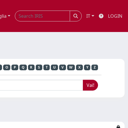
glia
IT
LOGIN
O
P
Q
R
S
T
U
V
W
X
Y
Z