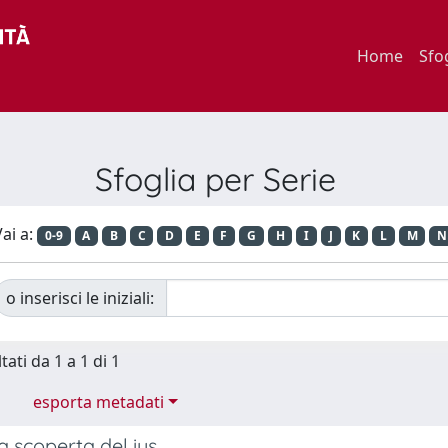
Home
Sfo
Sfoglia per Serie
ai a:
0-9
A
B
C
D
E
F
G
H
I
J
K
L
M
N
o inserisci le iniziali:
tati da 1 a 1 di 1
esporta metadati
 scoperta del ius