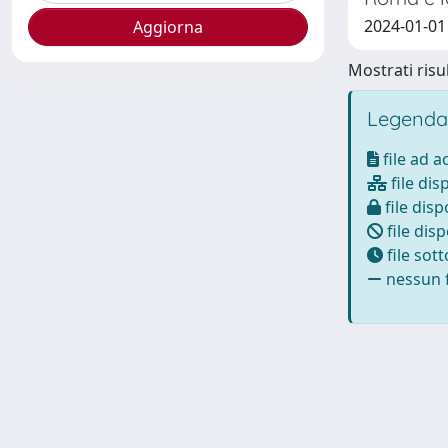
2024-01-01
Mostrati risul
Legenda
file ad 
file dis
file disp
file disp
file sot
nessun f